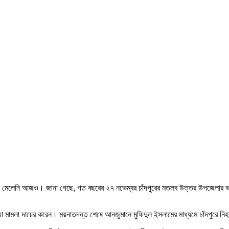
চয় মেলেনি আজও। জানা গেছে, গত বছরের ২৭ নভেম্বর চাঁদপুরের মতলব উত্তর উপজেলার ভা
 মামলা দায়ের করেন। ময়নাতদন্ত শেষে আনজুমানে মুফিদুল ইসলামের মাধ্যমে চাঁদপুরে নি