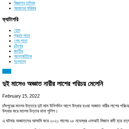
বিজ্ঞাপন তলিকা
আমাদের পরিবার
ক্যাটাগরি
হোম
প্রথম পাতা
শেষ পাতা
চাঁদপুর
জাতীয়
আন্তর্জাতিক
অন্যান্য
চাঁদপুর
দুই মাসেও অজ্ঞাত নারীর লাশের পরিচয় মেলেনি
February 15, 2022
চাঁদপুরের মতলব উত্তরে দুই মাস উনিশদিন আগে উদ্ধার হওয়া অজ্ঞাত নারীর লাশের পরি
উদ্ধার করে মতলব উত্তর থানা পুলিশ।
এ ঘটনায় অজ্ঞাতদের আসামি করে ২০২১ সালের ২৮ নভেম্বর এসআই মিজান বাদী হয়ে হত্যা