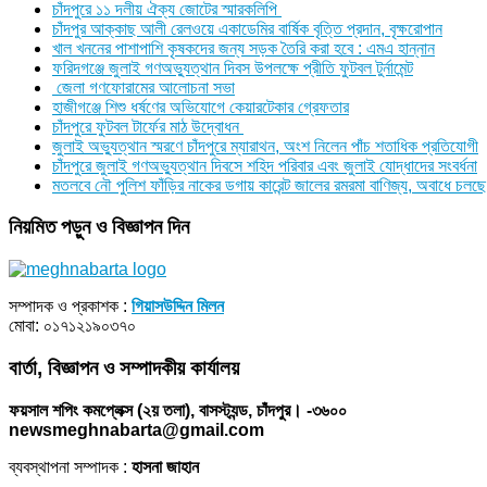
চাঁদপুরে ১১ দলীয় ঐক্য জোটের স্মারকলিপি
চাঁদপুর আক্কাছ আলী রেলওয়ে একাডেমির বার্ষিক বৃত্তি প্রদান, বৃক্ষরোপান
খাল খননের পাশাপাশি কৃষকদের জন্য সড়ক তৈরি করা হবে : এমএ হান্নান
ফরিদগঞ্জে জুলাই গণঅভ্যুত্থান দিবস উপলক্ষে প্রীতি ফুটবল টুর্নামেন্ট
জেলা গণফোরামের আলোচনা সভা
হাজীগঞ্জে শিশু ধর্ষণের অভিযোগে কেয়ারটেকার গ্রেফতার
চাঁদপুরে ফুটবল টার্ফের মাঠ উদ্বোধন
জুলাই অভ্যুত্থান স্মরণে চাঁদপুরে ম্যারাথন, অংশ নিলেন পাঁচ শতাধিক প্রতিযোগী
চাঁদপুরে জুলাই গণঅভ্যুত্থান দিবসে শহিদ পরিবার এবং জুলাই যোদ্ধাদের সংবর্ধনা
মতলবে নৌ পুলিশ ফাঁড়ির নাকের ডগায় কারেন্ট জালের রমরমা বাণিজ্য, অবাধে চলছে
নিয়মিত পড়ুন ও বিজ্ঞাপন দিন
সম্পাদক ও প্রকাশক :
গিয়াসউদ্দিন মিলন
মোবা: ০১৭১২১৯০৩৭০
বার্তা, বিজ্ঞাপন ও সম্পাদকীয় কার্যালয়
ফয়সাল শপিং কমপ্লেক্স (২য় তলা), বাসস্ট্যন্ড, চাঁদপুর। -৩৬০০
newsmeghnabarta@gmail.com
ব্যবস্থাপনা সম্পাদক :
হাসনা জাহান