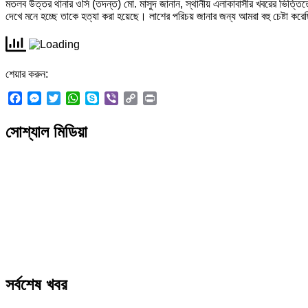
মতলব উত্তর থানার ওসি (তদন্ত) মো. মাসুদ জানান, স্থানীয় এলাকাবাসীর খবরের ভিত্তিত
দেখে মনে হচ্ছে তাকে হত্যা করা হয়েছে। লাশের পরিচয় জানার জন্য আমরা বহু চেষ্টা করে
শেয়ার করুন:
Facebook
Messenger
Twitter
WhatsApp
Skype
Viber
Copy
Print
Link
সোশ্যাল মিডিয়া
সর্বশেষ খবর