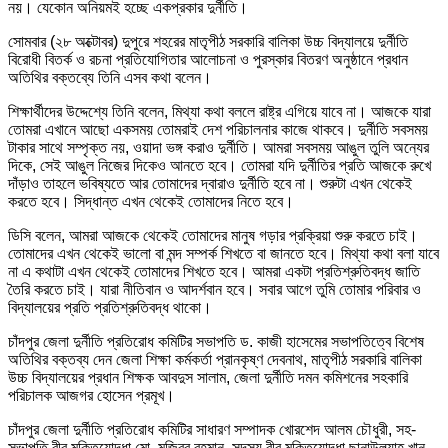
নয়। যেকোন অনিয়মই হচ্ছে একপ্রকার দুর্নীতি।
সোমবার (২৮ অক্টোবর) দুপুরে শহরের মাতৃপীঠ সরকারি বালিকা উচ্চ বিদ্যালয়ে দুর্নীতি
বিরোধী বিতর্ক ও রচনা প্রতিযোগিতার আলোচনা ও পুরস্কার বিতরণ অনুষ্ঠানে প্রধান
অতিথির বক্তব্যে তিনি এসব কথা বলেন।
শিক্ষার্থীদের উদ্দেশ্যে তিনি বলেন, মিথ্যা কথা বললে রাষ্ট্র এগিয়ে যাবে না। আজকে যারা
তোমরা এখানে আছো একসময় তোমরাই দেশ পরিচালনার কাজে থাকবে। দুর্নীতি সবসময়
টাকার সাথে সম্পৃক্ত নয়, ওয়াদা ভঙ্গ করাও দুর্নীতি। আমরা সবসময় আঙুল তুলি অন্যের
দিকে, সেই আঙুল নিজের দিকেও আনতে হবে। তোমরা যদি দুর্নীতির প্রতি আজকে রুখে
দাঁড়াও তাহলে ভবিষ্যতে আর তোমাদের দ্বারাও দুর্নীতি হবে না। শুরুটা এখন থেকেই
করতে হবে। সিদ্ধান্ত এখন থেকেই তোমাদের নিতে হবে।
ডিসি বলেন, আমরা আজকে থেকেই তোমাদের মানুষ গড়ার প্রক্রিয়া শুরু করতে চাই।
তোমাদের এখন থেকেই ভালো বা মন্দ সম্পর্ক শিখতে বা জানতে হবে। মিথ্যা কথা বলা যাবে
না এ কথাটা এখন থেকেই তোমাদের শিখতে হবে। আমরা একটা প্রতিশ্রুতিবদ্ধ জাতি
তৈরি করতে চাই। যারা নীতিবান ও আদর্শবান হবে। সবার আগে তুমি তোমার পরিবার ও
বিদ্যালয়ের প্রতি প্রতিশ্রুতিবদ্ধ থাকো।
চাঁদপুর জেলা দুর্নীতি প্রতিরোধ কমিটির সভাপতি ড. কাজী হাসেমের সভাপতিত্বে বিশেষ
অতিথির বক্তব্য দেন জেলা শিক্ষা কর্মকর্তা প্রানকৃষ্ণ দেবনাথ, মাতৃপীঠ সরকারি বালিকা
উচ্চ বিদ্যালয়ের প্রধান শিক্ষক আবদুস সালাম, জেলা দুর্নীতি দমন কমিশনের সহকারি
পরিচালক আজগর হোসেন প্রমূখ।
চাঁদপুর জেলা দুর্নীতি প্রতিরোধ কমিটির সাধারণ সম্পাদক খোরশেদ আলম চৌধুরী, সহ-
সভাপতি বীর মুক্তিযোদ্ধা মো. মুজিবুর রহমান, সদস্য বীর মুক্তিযোদ্ধা ছানাউল্ল্যাহ খান,