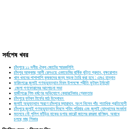
সর্বশেষ খবর
চাঁদপুরে ১১ দলীয় ঐক্য জোটের স্মারকলিপি
চাঁদপুর আক্কাছ আলী রেলওয়ে একাডেমির বার্ষিক বৃত্তি প্রদান, বৃক্ষরোপান
খাল খননের পাশাপাশি কৃষকদের জন্য সড়ক তৈরি করা হবে : এমএ হান্নান
ফরিদগঞ্জে জুলাই গণঅভ্যুত্থান দিবস উপলক্ষে প্রীতি ফুটবল টুর্নামেন্ট
জেলা গণফোরামের আলোচনা সভা
হাজীগঞ্জে শিশু ধর্ষণের অভিযোগে কেয়ারটেকার গ্রেফতার
চাঁদপুরে ফুটবল টার্ফের মাঠ উদ্বোধন
জুলাই অভ্যুত্থান স্মরণে চাঁদপুরে ম্যারাথন, অংশ নিলেন পাঁচ শতাধিক প্রতিযোগী
চাঁদপুরে জুলাই গণঅভ্যুত্থান দিবসে শহিদ পরিবার এবং জুলাই যোদ্ধাদের সংবর্ধনা
মতলবে নৌ পুলিশ ফাঁড়ির নাকের ডগায় কারেন্ট জালের রমরমা বাণিজ্য, অবাধে
চলছে মাছ শিকার