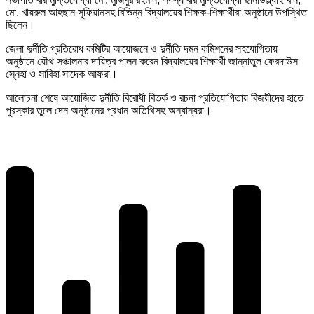
মো. খায়রুল আহছান সুফিয়ানসহ বিভিন্ন বিদ্যালয়ের শিক্ষক-শিক্ষার্থীরা অনুষ্ঠানে উপস্থিত
ছিলেন।
জেলা দুর্নীতি প্রতিরোধ কমিটির আয়োজনে ও দুর্নীতি দমন কমিশনের সহযোগিতায়
অনুষ্ঠানে যৌথ সঞ্চালনার দায়িত্ব পালন করেন বিদ্যালয়ের শিক্ষার্থী জান্নাতুল ফেরদাউস
স্নেহা ও সাবিহা সাদেক আফরা।
আলোচনা শেষে আয়োজিত দুর্নীতি বিরোধী বিতর্ক ও রচনা প্রতিযোগিতায় বিজয়ীদের হাতে
পুরস্কার তুলে দেন অনুষ্ঠানের প্রধান অতিথিসহ অন্যান্যরা।