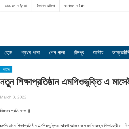
আজকের পত্রিকা
বিজ্ঞাপন তলিকা
আমাদের পরিবার
হোম
প্রথম পাতা
শেষ পাতা
চাঁদপুর
জাতীয়
আন্তর্জা
জাতীয়
নতুন শিক্ষাপ্রতিষ্ঠান এমপিওভুক্তি এ মাসেই: 
March 3, 2022
নিজস্ব প্রতিবেদক ॥
চলতি মাসে শিক্ষাপ্রতিষ্ঠান এমপিওভুক্তির ঘোষণা আসবে বলে জানিয়েছেন শিক্ষামন্ত্রী ডা. দী