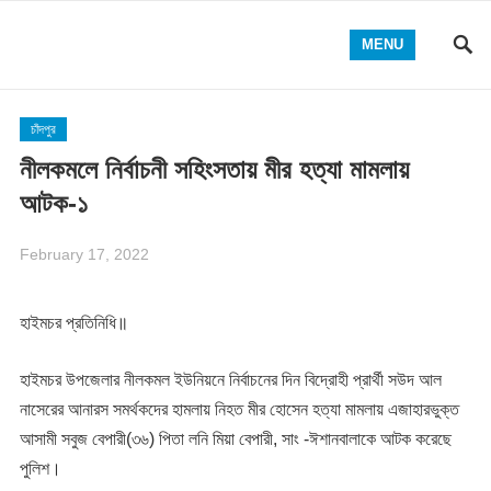
MENU
চাঁদপুর
নীলকমলে নির্বাচনী সহিংসতায় মীর হত্যা মামলায়
আটক-১
February 17, 2022
হাইমচর প্রতিনিধি॥
হাইমচর উপজেলার নীলকমল ইউনিয়নে নির্বাচনের দিন বিদ্রোহী প্রার্থী সউদ আল
নাসেরের আনারস সমর্থকদের হামলায় নিহত মীর হোসেন হত্যা মামলায় এজাহারভুক্ত
আসামী সবুজ বেপারী(৩৬) পিতা লনি মিয়া বেপারী, সাং -ঈশানবালাকে আটক করেছে
পুলিশ।