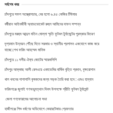
সর্বশেষ খবর
চাঁদপুরে সফল অস্ত্রোপচার, বের হলো ৬.৪৫ কেজির টিউমার
বর্ষীয়ান আইনজীবী অ্যাডভোকেট রুহুল আমিনের দাফন সম্পন্ন
চাঁদপুরে মরহুম আব্দুল মতিন মোল্লা স্মৃতি ফুটবল টুর্নামেন্টের পুরস্কার বিতরণ
দৃশ্যমান উন্নয়ন পৌঁছে দিতে সরকার ও স্থানীয় প্রশাসন একযোগে কাজ করে
যাচ্ছে:শেখ ফরিদ আহম্মেদ মানিক
চাঁদপুরে ১১ দলীয় ঐক্য জোটের স্মারকলিপি
চাঁদপুর আক্কাছ আলী রেলওয়ে একাডেমির বার্ষিক বৃত্তি প্রদান, বৃক্ষরোপান
খাল খননের পাশাপাশি কৃষকদের জন্য সড়ক তৈরি করা হবে : এমএ হান্নান
ফরিদগঞ্জে জুলাই গণঅভ্যুত্থান দিবস উপলক্ষে প্রীতি ফুটবল টুর্নামেন্ট
জেলা গণফোরামের আলোচনা সভা
হাজীগঞ্জে শিশু ধর্ষণের অভিযোগে কেয়ারটেকার গ্রেফতার