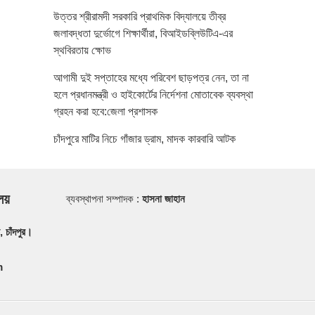
উত্তর শ্রীরামদী সরকারি প্রাথমিক বিদ্যালয়ে তীব্র
জলাবদ্ধতা দুর্ভোগে শিক্ষার্থীরা, বিআইডব্লিউটিএ-এর
স্থবিরতায় ক্ষোভ
আগামী দুই সপ্তাহের মধ্যে পরিবেশ ছাড়পত্র নেন, তা না
হলে প্রধানমন্ত্রী ও হাইকোর্টের নির্দেশনা মোতাবেক ব্যবস্থা
গ্রহন করা হবে:জেলা প্রশাসক
চাঁদপুরে মাটির নিচে গাঁজার ড্রাম, মাদক কারবারি আটক
ালয়
ব্যবস্থাপনা সম্পাদক :
হাসনা জাহান
, চাঁদপুর।
m