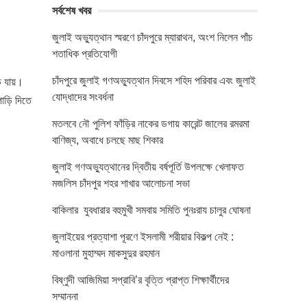
সর্বশেষ খবর
জুলাই অভ্যুত্থান স্মরণে চাঁদপুরে ম্যারাথন, অংশ নিলেন পাঁচ
শতাধিক প্রতিযোগী
চাঁদপুরে জুলাই গণঅভ্যুত্থান দিবসে শহিদ পরিবার এবং জুলাই
ে যায়।
যোদ্ধাদের সংবর্ধনা
পাড়ি দিতে
মতলবে নৌ পুলিশ ফাঁড়ির নাকের ডগায় কারেন্ট জালের রমরমা
বাণিজ্য, অবাধে চলছে মাছ শিকার
জুলাই গণঅভ্যুত্থানের দ্বিতীয় বর্ষপূর্তি উপলক্ষে খেলাফত
মজলিস চাঁদপুর শহর শাখার আলোচনা সভা
বাকিলার যুবধারার বহুমুখী সমবায় সমিতি পুনঃরায চালুর ঘোষনা
জুলাইয়ের প্রত্যাশা পূরণে ইসলামী শরীয়ার বিকল্প নেই :
মাওলানা মুহাম্মদ মাকসুদুর রহমান
বিষ্ণুদী আজিমিয়া সপ্রাবি’র বৃত্তি প্রাপ্ত শিক্ষার্থীদের
সম্মাননা