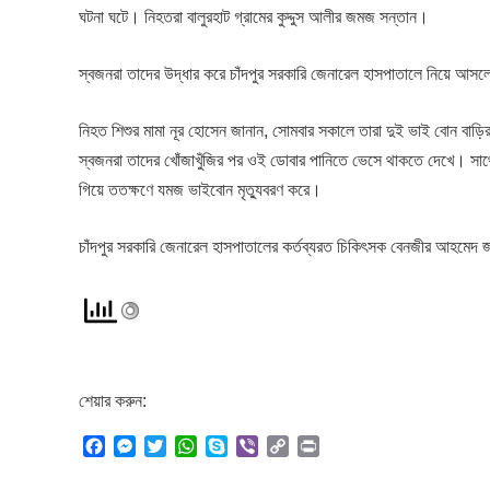
ঘটনা ঘটে। নিহতরা বালুরহাট গ্রামের কুদ্দুস আলীর জমজ সন্তান।
স্বজনরা তাদের উদ্ধার করে চাঁদপুর সরকারি জেনারেল হাসপাতালে নিয়ে আসল
নিহত শিশুর মামা নূর হোসেন জানান, সোমবার সকালে তারা দুই ভাই বোন বাড়ি
স্বজনরা তাদের খোঁজাখুঁজির পর ওই ডোবার পানিতে ভেসে থাকতে দেখে। সাথে 
গিয়ে ততক্ষণে যমজ ভাইবোন মৃত্যুবরণ করে।
চাঁদপুর সরকারি জেনারেল হাসপাতালের কর্তব্যরত চিকিৎসক বেনজীর আহমেদ
শেয়ার করুন:
F
M
T
W
S
V
C
P
a
e
w
h
k
i
o
r
c
s
i
a
y
b
p
i