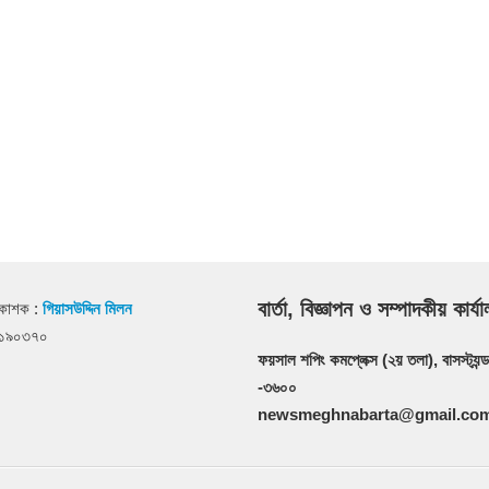
বার্তা, বিজ্ঞাপন ও সম্পাদকীয় কার্য
রকাশক :
গিয়াসউদ্দিন মিলন
২১৯০৩৭০
ফয়সাল শপিং কমপ্লেক্স (২য় তলা), বাসস্ট্যন্ড
-৩৬০০
newsmeghnabarta@gmail.co