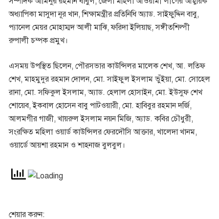
সম্পাদক আমিনুর রহমান বাবুল, জেলা মহিলা আওয়ামী লীগের আহ্বায়ক
অধ্যাপিকা মাসুদা নূর খান, শিক্ষামন্ত্রীর প্রতিনিধি অ্যাড. সাইফুদ্দিন বাবু,
প্যানেল মেয়র মোহাম্মদ আলী মাঝি, ফরিদা ইলিয়াছ, সঙ্গীতশিল্পী
রুপালী চম্পক প্রমুখ।
এসময় উপস্থিত ছিলেন, পৌরসভার কাউন্সিলর মালেক শেখ, আ. লতিফ
শেখ, মাহমুদুর রহমান দোলন, মো. সাইফুল ইসলাম ভুঁইয়া, মো. সোহেল
রানা, মো. সফিকুল ইসলাম, অ্যাড. হেলাল হোসাইন, মো. ইউসুফ শেখ
শোয়েব, ইকবাল হোসেন বাবু পাটওয়ারী, মো. হাবিবুর রহমান দর্জি,
আলমগীর গাজী, খায়রুল ইসলাম নয়ন মিজি, অ্যাড. কবির চৌধুরী,
সংরক্ষিত মহিলা ওয়ার্ড কাউন্সিলর ফেরদৌসি আক্তার, খালেদা খানম,
ওয়ার্ডে আয়শা রহমান ও শাহনাজ বুলবুল।
শেয়ার করুন: