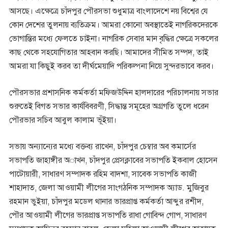
আসছে। এক্ষেত্রে চাঁদপুর পৌরসভা শুধুমাত্র বাংলাদেশে নয় বিশ্বের যে
কোন দেশের তুলনায় ব্যতিক্রম। আমরা কোনো অবস্থাতেই নাগরিকদেরকে
ভোগান্তির মধ্যে ফেলতে চাইনা। নাগরিক সেবার মান বৃদ্ধির ক্ষেত্রে সকলের
কাছ থেকে সহযোগিতার আহবান করছি। আমাদের সীমিত সম্পদ, তাই
আমরা যা কিছুই করব তা দীর্ঘমেয়াদি পরিকল্পনা নিয়ে সুন্দরভাবে করব।
পৌরসভার প্রশাসনিক কর্মকর্তা মফিজউদ্দিন হালদারের পরিচালনায় সভার
শুরুতেই বিগত সভার কার্যবিবরণী, সিদ্ধান্ত সমূহের অগ্রগতি তুলে ধরেন
পৌরভার সচিব আবুল কালাম ভূঁইয়া।
সভায় অন্যান্যের মধ্যে বক্তব্য রাখেন, চাঁদপুর চেম্বার অব কমার্সের
সভাপতি জাহাঙ্গীর অাখন, চাঁদপুর প্রেসক্লাবের সভাপতি ইকবাল হোসেন
পাটোয়ারী, সাধারণ সম্পাদক রহিম বাদশা, সাবেক সভাপতি কাজী
শাহাদাত, জেলা আওয়ামী লীগের সাংগঠনিক সম্পাদক অ্যাড. মুজিবুর
রহমান ভুইয়া, চাঁদপুর মডেল থানার ভারপ্রাপ্ত কর্মকর্তা আব্দুর রশীদ,
পৌর আওয়ামী লীগের ভারপ্রাপ্ত সভাপতি রাধা গোবিন্দ গোপ, সাধারণ