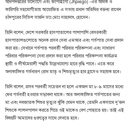
অধিপদপ্তরের উদ্যোগে এবং জাপাইগো (Jhpiego) -এর অর্থিক ও
কারিগরি সহযোগীতায় আয়োজিত এ সভায় প্রধান অতিথির বক্তব্য রাখেন
চাঁদপুরের সিভিল সার্জন ডাঃ মোঃ সাহাদাৎ হোসেন।
তিনি বলেন, দেশে সরকারি হাসপাতালের পাশাপাশি বেসরকারী
হাসপাতালগুলোতে অনেক প্রসব সেবা এমআর এবং গর্ভপাত সেবা প্রদান
করা হয়। সেখানে গর্ভপাত পরবর্তী পরিবার পরিকল্পনা এবং সাধারণ
পরিবার পরিকল্পনা সেবা প্রদান করা হলে পরিবার পরিকল্পনা কার্যক্রম
স্থায়ী ও দীর্ঘমেয়াদী পদ্ধতি উল্লেখযোগ্য হারে বৃদ্ধি পাবে। এতে করে
অনাকাঙ্ক্ষিত গর্ভধারণ রোধ মাতৃ ও শিশুমৃত্যুর হার হ্রাসেও সহায়ক হবে।
তিনি বলেন, প্রসব পরবর্তী সচেতন না হলে একজন মা ৮-৯ মাসের মধ্যে
ফের গর্ভবতী হওয়ার সম্ভাবনা থাকে। আর অনাকাঙ্ক্ষিত গর্ভপাতের জন্য
মা এবং নবজাতক শিশুর মৃত্যুর ঝুঁকি যেমন থাকে, তেমনি একসাথে দু’জন
শিশুকে লালনপালন করতে গিয়ে ওই মাকেও বেগ পোহাতে হয়। তাই এই
বিষয়টি আমাদের গুরুত্বের সাথে দেখতে হবে।