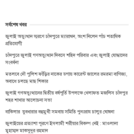
সর্বশেষ খবর
জুলাই অভ্যুত্থান স্মরণে চাঁদপুরে ম্যারাথন, অংশ নিলেন পাঁচ শতাধিক
প্রতিযোগী
চাঁদপুরে জুলাই গণঅভ্যুত্থান দিবসে শহিদ পরিবার এবং জুলাই যোদ্ধাদের
সংবর্ধনা
মতলবে নৌ পুলিশ ফাঁড়ির নাকের ডগায় কারেন্ট জালের রমরমা বাণিজ্য,
অবাধে চলছে মাছ শিকার
জুলাই গণঅভ্যুত্থানের দ্বিতীয় বর্ষপূর্তি উপলক্ষে খেলাফত মজলিস চাঁদপুর
শহর শাখার আলোচনা সভা
বাকিলার যুবধারার বহুমুখী সমবায় সমিতি পুনঃরায চালুর ঘোষনা
জুলাইয়ের প্রত্যাশা পূরণে ইসলামী শরীয়ার বিকল্প নেই : মাওলানা
মুহাম্মদ মাকসুদুর রহমান