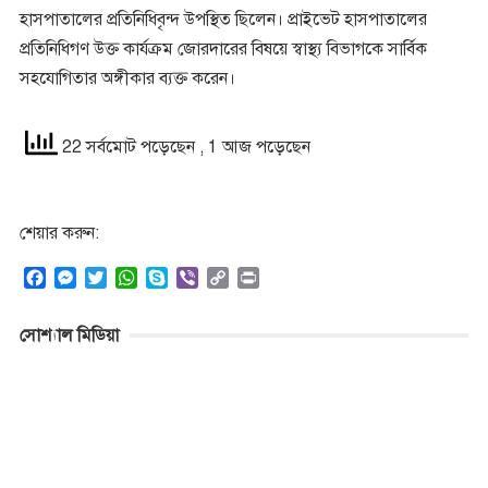
হাসপাতালের প্রতিনিধিবৃন্দ উপস্থিত ছিলেন। প্রাইভেট হাসপাতালের
প্রতিনিধিগণ উক্ত কার্যক্রম জোরদারের বিষয়ে স্বাস্থ্য বিভাগকে সার্বিক
সহযোগিতার অঙ্গীকার ব্যক্ত করেন।
22 সর্বমোট পড়েছেন
, 1 আজ পড়েছেন
শেয়ার করুন:
F
M
T
W
S
V
C
P
a
e
w
h
k
i
o
r
c
s
i
a
y
b
p
i
সোশ্যাল মিডিয়া
e
s
t
t
p
e
y
n
b
e
t
s
e
r
L
t
o
n
e
A
i
o
g
r
p
n
k
e
p
k
r