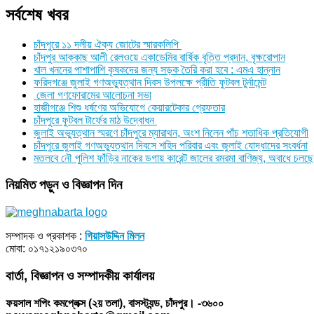
সর্বশেষ খবর
চাঁদপুরে ১১ দলীয় ঐক্য জোটের স্মারকলিপি
চাঁদপুর আক্কাছ আলী রেলওয়ে একাডেমির বার্ষিক বৃত্তি প্রদান, বৃক্ষরোপান
খাল খননের পাশাপাশি কৃষকদের জন্য সড়ক তৈরি করা হবে : এমএ হান্নান
ফরিদগঞ্জে জুলাই গণঅভ্যুত্থান দিবস উপলক্ষে প্রীতি ফুটবল টুর্নামেন্ট
জেলা গণফোরামের আলোচনা সভা
হাজীগঞ্জে শিশু ধর্ষণের অভিযোগে কেয়ারটেকার গ্রেফতার
চাঁদপুরে ফুটবল টার্ফের মাঠ উদ্বোধন
জুলাই অভ্যুত্থান স্মরণে চাঁদপুরে ম্যারাথন, অংশ নিলেন পাঁচ শতাধিক প্রতিযোগী
চাঁদপুরে জুলাই গণঅভ্যুত্থান দিবসে শহিদ পরিবার এবং জুলাই যোদ্ধাদের সংবর্ধনা
মতলবে নৌ পুলিশ ফাঁড়ির নাকের ডগায় কারেন্ট জালের রমরমা বাণিজ্য, অবাধে চলছে
নিয়মিত পড়ুন ও বিজ্ঞাপন দিন
সম্পাদক ও প্রকাশক :
গিয়াসউদ্দিন মিলন
মোবা: ০১৭১২১৯০৩৭০
বার্তা, বিজ্ঞাপন ও সম্পাদকীয় কার্যালয়
ফয়সাল শপিং কমপ্লেক্স (২য় তলা), বাসস্ট্যন্ড, চাঁদপুর। -৩৬০০