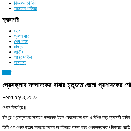
বিজ্ঞাপন তলিকা
আমাদের পরিবার
ক্যাটাগরি
হোম
প্রথম পাতা
শেষ পাতা
চাঁদপুর
জাতীয়
আন্তর্জাতিক
অন্যান্য
চাঁদপুর
প্রেসক্লাব সম্পাদকের বাবার মৃত্যুতে জেলা প্রশাসকের শ
February 8, 2022
প্রেস বিজ্ঞপ্তি॥
চাঁদপুর প্রেসক্লাবের সাধারণ সম্পাদক রিয়াদ ফেরদৌসের বাবা ও বিশিষ্ট বস্ত্র ব্যবসায়ী হ
তিনি এক শোক বার্তায় মরহুমের আত্মার মাগফিরাত কামনা করে শোকসন্তপ্ত পরিবারের প্রত