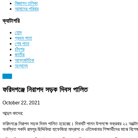
বিজ্ঞাপন তলিকা
আমাদের পরিবার
ক্যাটাগরি
হোম
প্রথম পাতা
শেষ পাতা
চাঁদপুর
জাতীয়
আন্তর্জাতিক
অন্যান্য
চাঁদপুর
ফরিদগঞ্জে নিরাপদ সড়ক দিবস পালিত
October 22, 2021
আব্দুল কাদের:
ফরিদগঞ্জে নিরাপদ সড়ক দিবস পালিত হয়েরেছ। দিবসটি পালন উপলক্ষে শুক্রবার ২২ অক্টোবর
অবস্থিত সকদি রামপুর ছিদ্দিকিয়া হাফেজিয়া মাদ্রাসা ও এতিমখানার শিক্ষার্থীদের মাঝে বিশে