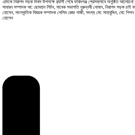
এদিকে নিরাপদ সড়ক দিবস উপলক্ষে র‌্যালী শেষে ফরিদগঞ্জ প্রেসক্লাবে অনুষ্ঠিত আলোচন
সাধারন সম্পাদক আ: ছোবহান লিটন, সাবেক সভাপতি নুরুন্নবী নোমান, নিরাপদ সড়ক চাই ফরিদ
হোসেন, সাংস্কৃতিক বিষয়ক সম্পাদক সেলিম রেজা গাজী, সদস্য মো: সাহাবুদ্দিন, মো: শিপন 
হোসেন