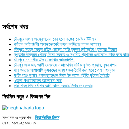
সর্বশেষ খবর
চাঁদপুরে সফল অস্ত্রোপচার, বের হলো ৬.৪৫ কেজির টিউমার
বর্ষীয়ান আইনজীবী অ্যাডভোকেট রুহুল আমিনের দাফন সম্পন্ন
চাঁদপুরে মরহুম আব্দুল মতিন মোল্লা স্মৃতি ফুটবল টুর্নামেন্টের পুরস্কার বিতরণ
দৃশ্যমান উন্নয়ন পৌঁছে দিতে সরকার ও স্থানীয় প্রশাসন একযোগে কাজ করে যাচ্
চাঁদপুরে ১১ দলীয় ঐক্য জোটের স্মারকলিপি
চাঁদপুর আক্কাছ আলী রেলওয়ে একাডেমির বার্ষিক বৃত্তি প্রদান, বৃক্ষরোপান
খাল খননের পাশাপাশি কৃষকদের জন্য সড়ক তৈরি করা হবে : এমএ হান্নান
ফরিদগঞ্জে জুলাই গণঅভ্যুত্থান দিবস উপলক্ষে প্রীতি ফুটবল টুর্নামেন্ট
জেলা গণফোরামের আলোচনা সভা
হাজীগঞ্জে শিশু ধর্ষণের অভিযোগে কেয়ারটেকার গ্রেফতার
নিয়মিত পড়ুন ও বিজ্ঞাপন দিন
সম্পাদক ও প্রকাশক :
গিয়াসউদ্দিন মিলন
মোবা: ০১৭১২১৯০৩৭০