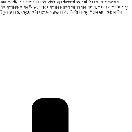
র সভাপতিত্বে বক্তব্য রাখেন ফরিদগঞ্জ প্রেসক্লাবের সভাপতি মো: কামরুজ্জামান.
িক সম্পাদক জসিম উদ্দিন, দপ্তর সম্পাদক রুহুল আমিন খান স্বপন, প্রচার সম্পাদক মামুন
ফুল ইসলাম, স্বেচ্ছাসেবী সংগঠন প্রজ্জলন এর নির্বাহী সদস্য পিয়াস দাস, মো: সাকিব