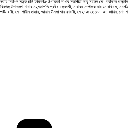
া সভায় নিরাপদ সড়ক চাই ফরিদগঞ্জ উপজেলা শাখার সভাপতি আবু সালেহ মো: বারাকাত উল্লাহ এ
গঞ্জ উপজেলা শাখার সহসভাপতি প্রবীর চক্রবর্তী, সাধারন সম্পাদক নারায়ন রবিদাস, সাংগঠন
পাটওয়ারী. মো: শামীম হাসান, আমান উল্লা খান ফারাবী, মোহাম্মদ হোসেন, আ: কাদির, মো; শরি