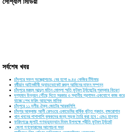
সোশ্যাল মিডিয়া
সর্বশেষ খবর
চাঁদপুরে সফল অস্ত্রোপচার, বের হলো ৬.৪৫ কেজির টিউমার
বর্ষীয়ান আইনজীবী অ্যাডভোকেট রুহুল আমিনের দাফন সম্পন্ন
চাঁদপুরে মরহুম আব্দুল মতিন মোল্লা স্মৃতি ফুটবল টুর্নামেন্টের পুরস্কার বিতরণ
দৃশ্যমান উন্নয়ন পৌঁছে দিতে সরকার ও স্থানীয় প্রশাসন একযোগে কাজ করে
যাচ্ছে:শেখ ফরিদ আহম্মেদ মানিক
চাঁদপুরে ১১ দলীয় ঐক্য জোটের স্মারকলিপি
চাঁদপুর আক্কাছ আলী রেলওয়ে একাডেমির বার্ষিক বৃত্তি প্রদান, বৃক্ষরোপান
খাল খননের পাশাপাশি কৃষকদের জন্য সড়ক তৈরি করা হবে : এমএ হান্নান
ফরিদগঞ্জে জুলাই গণঅভ্যুত্থান দিবস উপলক্ষে প্রীতি ফুটবল টুর্নামেন্ট
জেলা গণফোরামের আলোচনা সভা