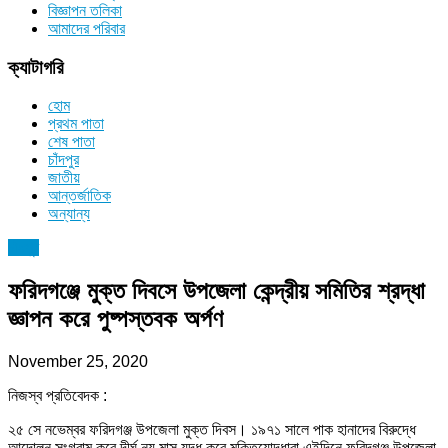
বিজ্ঞাপন তলিকা
আমাদের পরিবার
ক্যাটাগরি
হোম
প্রথম পাতা
শেষ পাতা
চাঁদপুর
জাতীয়
আন্তর্জাতিক
অন্যান্য
চাঁদপুর
ফরিদগঞ্জে মুক্ত দিবসে উপজেলা কেন্দ্রীয় সমিতির শ্রদ্ধা
জ্ঞাপন করে পুষ্পস্তবক অর্পণ
November 25, 2020
নিজস্ব প্রতিবেদক :
২৫ সে নভেম্বর ফরিদগঞ্জ উপজেলা মুক্ত দিবস। ১৯৭১ সালে পাক হানাদের বিরুদ্ধে
আন্দোলন সংগ্রাম করে দীর্ঘ নয় মাস যুদ্ধ করে মুক্তিযোদ্ধারা এইদিনে ফরিদগঞ্জ উপজেলা