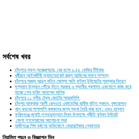
সর্বশেষ খবর
চাঁদপুরে সফল অস্ত্রোপচার, বের হলো ৬.৪৫ কেজির টিউমার
বর্ষীয়ান আইনজীবী অ্যাডভোকেট রুহুল আমিনের দাফন সম্পন্ন
চাঁদপুরে মরহুম আব্দুল মতিন মোল্লা স্মৃতি ফুটবল টুর্নামেন্টের পুরস্কার বিতরণ
দৃশ্যমান উন্নয়ন পৌঁছে দিতে সরকার ও স্থানীয় প্রশাসন একযোগে কাজ করে
যাচ্ছে:শেখ ফরিদ আহম্মেদ মানিক
চাঁদপুরে ১১ দলীয় ঐক্য জোটের স্মারকলিপি
চাঁদপুর আক্কাছ আলী রেলওয়ে একাডেমির বার্ষিক বৃত্তি প্রদান, বৃক্ষরোপান
খাল খননের পাশাপাশি কৃষকদের জন্য সড়ক তৈরি করা হবে : এমএ হান্নান
ফরিদগঞ্জে জুলাই গণঅভ্যুত্থান দিবস উপলক্ষে প্রীতি ফুটবল টুর্নামেন্ট
জেলা গণফোরামের আলোচনা সভা
হাজীগঞ্জে শিশু ধর্ষণের অভিযোগে কেয়ারটেকার গ্রেফতার
নিয়মিত পড়ুন ও বিজ্ঞাপন দিন