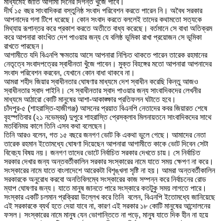
মাধ্যমেই জাতি আগামী দিনের দিগন্ত খুঁজে পাবে।
দীর্ঘ ১৫ বছর সাংবাদিকরা বস্তুনিষ্ঠ সংবাদ পরিবেশন করতে পারেন নি। অবৈধ সরকার
আপনাদের গলা টিপে ধরেছে। কোন সংবাদ করতে বললেই তাদের কথামতো সত্যকে
মিথ্যায় রূপান্তর করে প্রকাশ করতে অতীতে বাধ্য করেছে। বর্তমানে সে বাধা অতিক্রম
করে আপনারা কাংখিত দেশ পাওয়ার জন্য যে বলিষ্ঠ ভূমিকা রাখা প্রয়োজন সে ভূমিকা
রাখতে পারছেন।
আগামীতে যদি বিএনপি ক্ষমতায় আসে আপনারা নিশ্চিত থাকতে পারেন তারেক রহমানের
নেতৃত্বে সংবাদপত্রের স্বাধীনতা খুঁজে পাবেন। মুক্ত বিহঙ্গের মতো আপনারা আপনাদের
সংবাদ পরিবেশন করবেন, যেখানে কোন বাধা থাকবে না।
আমরা শহীদ জিয়ার স্বাধীনতার ঘোষণার মাধ্যমে দেশ স্বাধীন করেছি কিন্তু আজও
স্বাধীনতার স্বাদ পাইনি। সে স্বাধীনতার স্বাদ পাওয়ার জন্য সাংবাদিকদের লেখনীর
মাধ্যমে আঠারো কোটি মানুষের আশা-আকাঙ্ক্ষার প্রতিফলন ঘটাতে হবে।
চাঁদপুর-৫ (শাহরাস্তি-হাজীগঞ্জ) আসনের প্রয়াত বিএনপি নেতাদের কবর জিয়ারত শেষে
বৃহস্পতিবার (২১ নভেম্বর) দুপুরে শাহরাস্তি প্রেসক্লাব মিলনায়তনে সাংবাদিকদের সাথে
মতবিনিময় কালে তিনি এসব কথা বলেছেন।
তিনি আরও বলেন, গত ১৫ বছরে জনগণ ভোট কি একথা ভুলে গেছে। আমাদের নেতা
তারেক রহমান ইতোমধ্যে ঘোষণা দিয়েছেন আপনারা আগামীতে কাকে ভোট দিবেন সেটা
বিবেচ্য বিষয় নয়। জনগণ তাদের ভোটে নির্বাচিত সরকার দেখতে চায়। সে নির্বাচিত
সরকার দেখার জন্য অন্তবর্তীকালিন সরকার সংস্কারের নামে যাতে সময় ক্ষেপণ না করে।
সংস্কারের নামে যাতে বাংলাদেশে আরেকটা বিশৃঙ্খলা সৃষ্টি না হয়। আমরা অন্তবর্তীকালিন
সরকারকে অনুরোধ করবো অনতিবিলম্বে সংস্কারের কাজ সম্পন্ন করে নির্বাচনের রোড
ম্যাপ ঘোষণার জন্য। যাতে মানুষ জানতে পারে সংস্কারে কতটুকু সময় লাগতে পারে।
সংস্কার একটি চলমান প্রক্রিয়া উল্লেখ করে তিনি বলেন, বিএনপি ইতোমধ্যে জানিয়েছে
এই সরকারকে ব্যর্থ হতে দেয়া যাবে না, কারণ এই সরকার ১৮ কোটি মানুষের আন্দোলনের
ফসল। সংস্কারের নামে মানুষ যেন ভোগান্তিতে না পড়ে, মানুষ যাতে দিক হীন না হয়ে