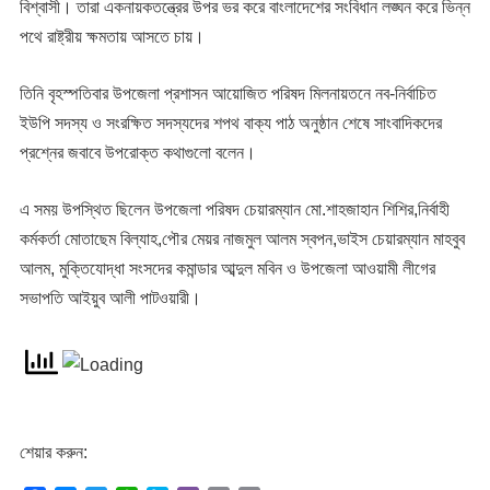
বিশ্বাসী। তারা একনায়কতন্ত্রের উপর ভর করে বাংলাদেশের সংবিধান লঙ্ঘন করে ভিন্ন
পথে রাষ্ট্রীয় ক্ষমতায় আসতে চায়।
তিনি বৃহস্পতিবার উপজেলা প্রশাসন আয়োজিত পরিষদ মিলনায়তনে নব-নির্বাচিত
ইউপি সদস্য ও সংরক্ষিত সদস্যদের শপথ বাক্য পাঠ অনুষ্ঠান শেষে সাংবাদিকদের
প্রশ্নের জবাবে উপরোক্ত কথাগুলো বলেন।
এ সময় উপস্থিত ছিলেন উপজেলা পরিষদ চেয়ারম্যান মো.শাহজাহান শিশির,নির্বাহী
কর্মকর্তা মোতাছেম বিল্যাহ,পৌর মেয়র নাজমুল আলম স্বপন,ভাইস চেয়ারম্যান মাহবুব
আলম, মুক্তিযোদ্ধা সংসদের কমান্ডার আব্দুল মবিন ও উপজেলা আওয়ামী লীগের
সভাপতি আইয়ুব আলী পাটওয়ারী।
শেয়ার করুন: