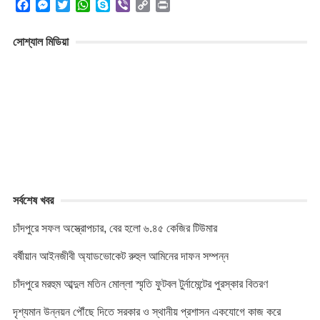
F
M
T
W
S
V
C
P
a
e
w
h
k
i
o
r
c
s
i
a
y
b
p
i
সোশ্যাল মিডিয়া
e
s
t
t
p
e
y
n
b
e
t
s
e
r
L
t
o
n
e
A
i
o
g
r
p
n
k
e
p
k
r
সর্বশেষ খবর
চাঁদপুরে সফল অস্ত্রোপচার, বের হলো ৬.৪৫ কেজির টিউমার
বর্ষীয়ান আইনজীবী অ্যাডভোকেট রুহুল আমিনের দাফন সম্পন্ন
চাঁদপুরে মরহুম আব্দুল মতিন মোল্লা স্মৃতি ফুটবল টুর্নামেন্টের পুরস্কার বিতরণ
দৃশ্যমান উন্নয়ন পৌঁছে দিতে সরকার ও স্থানীয় প্রশাসন একযোগে কাজ করে