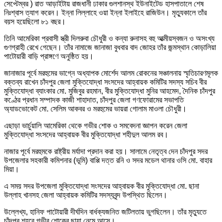
সেপ্টেম্বর ) রাত আড়াইটায় রাজধানী ঢাকার গুলশানস্থ ইউনাইটেড হাসপাতালে শেষ
নিঃশ্বাস ত্যাগ করেন। ইন্না লিল্লাহে ওয়া ইন্না ইলাইহে রাজিউন। মৃত্যুকালে তাঁর
বয়স হয়েছিলো ৮১ বছর।
তিনি আমেরিকা প্রবাসী স্ত্রী দিলরুবা চৌধুরী ও কন্যা রুনাসহ বহু আত্মীয়স্বজন ও অসংখ্য
গুণগ্রাহী রেখে গেছেন। তাঁর নামাজে জানাজা বুধবার বাদ জোহর তাঁর জন্মস্থান কোড়ালিয়া
পাটোয়ারী বাড়ি প্রাঙ্গণে অনুষ্ঠিত হয়।
জানাজার পূর্বে মরহুমের ভাগ্নে অধ্যাপক মোর্শেদ আলম রোকনের সঞ্চালনায় স্মৃতিচারণমূলক
বক্তব্য রাখেন চাঁদপুর জেলা মুক্তিযোদ্ধা সংসদের আহ্বায়ক কমিটির সদস্য সচিব বীর
মুক্তিযোদ্ধা ব্যাংকার মো. মুজিবুর রহমান, বীর মুক্তিযোদ্ধা মুনির আহমেদ, দৈনিক চাঁদপুর
কণ্ঠের প্রধান সম্পাদক কাজী শাহাদাত, চাঁদপুর জেলা গণফোরামের সভাপতি
অ্যাডভোকেট মো. সেলিম আকবর ও মরহুমের ভায়রা গোলাম মাওলা চৌধুরী।
এছাড়া ভার্চুয়ালি আমেরিকা থেকে গভীর শোক ও সমবেদনা জ্ঞাপন করেন জেলা
মুক্তিযোদ্ধা সংসদের আহ্বায়ক বীর মুক্তিযোদ্ধা শহীদুল আলম রব।
নাজার পূর্বে মরহুমকে রাষ্ট্রীয় মর্যাদা প্রদান করা হয়। সালামে নেতৃত্ব দেন চাঁদপুর সদর
উপজেলার সহকারী কমিশনার (ভূমি) বাপ্পি দত্ত রনি ও সদর মডেল থানার ওসি মো. বাহার
মিয়া।
এ সময় সদর উপজেলা মুক্তিযোদ্ধা সংসদের আহ্বায়ক বীর মুক্তিযোদ্ধা মো. ছানা
উল্লাহ খানসহ জেলা আহ্বায়ক কমিটির সদস্যবৃন্দ উপস্থিত ছিলেন।
উল্লেখ্য, হানিফ পাটোয়ারী দীর্ঘদিন বার্ধক্যজনিত জটিলতায় ভুগছিলেন। তাঁর মৃত্যুতে
চাঁদপুর শহরে গভীর শোকের ছায়া নেমে আসে।