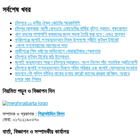
সর্বশেষ খবর
চাঁদপুরে ১১ দলীয় ঐক্য জোটের স্মারকলিপি
চাঁদপুর আক্কাছ আলী রেলওয়ে একাডেমির বার্ষিক বৃত্তি প্রদান, বৃক্ষরোপান
খাল খননের পাশাপাশি কৃষকদের জন্য সড়ক তৈরি করা হবে : এমএ হান্নান
ফরিদগঞ্জে জুলাই গণঅভ্যুত্থান দিবস উপলক্ষে প্রীতি ফুটবল টুর্নামেন্ট
জেলা গণফোরামের আলোচনা সভা
হাজীগঞ্জে শিশু ধর্ষণের অভিযোগে কেয়ারটেকার গ্রেফতার
চাঁদপুরে ফুটবল টার্ফের মাঠ উদ্বোধন
জুলাই অভ্যুত্থান স্মরণে চাঁদপুরে ম্যারাথন, অংশ নিলেন পাঁচ শতাধিক প্রতিযোগী
চাঁদপুরে জুলাই গণঅভ্যুত্থান দিবসে শহিদ পরিবার এবং জুলাই যোদ্ধাদের সংবর্ধনা
মতলবে নৌ পুলিশ ফাঁড়ির নাকের ডগায় কারেন্ট জালের রমরমা বাণিজ্য, অবাধে
চলছে মাছ শিকার
নিয়মিত পড়ুন ও বিজ্ঞাপন দিন
সম্পাদক ও প্রকাশক :
গিয়াসউদ্দিন মিলন
মোবা: ০১৭১২১৯০৩৭০
বার্তা, বিজ্ঞাপন ও সম্পাদকীয় কার্যালয়