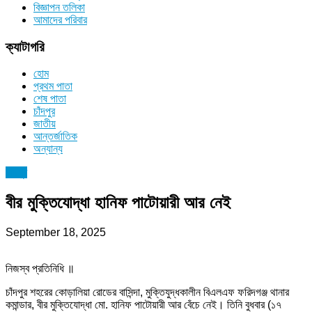
বিজ্ঞাপন তলিকা
আমাদের পরিবার
ক্যাটাগরি
হোম
প্রথম পাতা
শেষ পাতা
চাঁদপুর
জাতীয়
আন্তর্জাতিক
অন্যান্য
চাঁদপুর
বীর মুক্তিযোদ্ধা হানিফ পাটোয়ারী আর নেই
September 18, 2025
নিজস্ব প্রতিনিধি ॥
চাঁদপুর শহরের কোড়ালিয়া রোডের বাসিন্দা, মুক্তিযুদ্ধকালীন বিএলএফ ফরিদগঞ্জ থানার
কমান্ডার, বীর মুক্তিযোদ্ধা মো. হানিফ পাটোয়ারী আর বেঁচে নেই। তিনি বুধবার (১৭