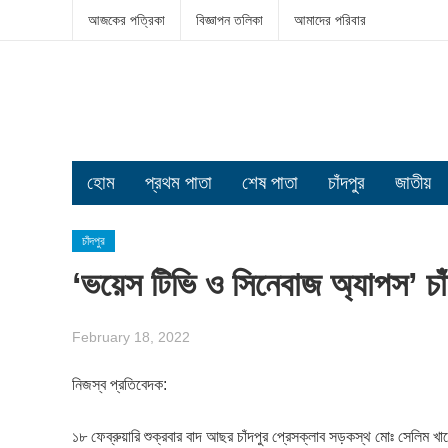
আজকের পত্রিকা
বিজ্ঞাপন তলিকা
আমাদের পরিবার
হোম
প্রথম পাতা
শেষ পাতা
চাঁদপুর
জাতীয়
চাঁদপুর
‘ভয়েস টিভি ও সিনেবাজ অ্যাপস’ চাঁ
February 18, 2022
নিজস্ব প্রতিবেদক:
১৮ ফেব্রুয়ারি শুক্রবার বাদ আছর চাঁদপুর প্রেসক্লাব সড়কস্থ মোঃ সেলিম খা