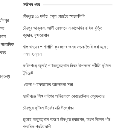
সর্বশেষ খবর
চাঁদপুরে ১১ দলীয় ঐক্য জোটের স্মারকলিপি
াঁদপুর
চাঁদপুর আক্কাছ আলী রেলওয়ে একাডেমির বার্ষিক বৃত্তি
মের
প্রদান, বৃক্ষরোপান
রধান
 সাংবাদিক
খাল খননের পাশাপাশি কৃষকদের জন্য সড়ক তৈরি করা হবে :
বদুর
এমএ হান্নান
ফরিদগঞ্জে জুলাই গণঅভ্যুত্থান দিবস উপলক্ষে প্রীতি ফুটবল
টুর্নামেন্ট
বক্তব্য
জেলা গণফোরামের আলোচনা সভা
হাজীগঞ্জে শিশু ধর্ষণের অভিযোগে কেয়ারটেকার গ্রেফতার
চাঁদপুরে ফুটবল টার্ফের মাঠ উদ্বোধন
জুলাই অভ্যুত্থান স্মরণে চাঁদপুরে ম্যারাথন, অংশ নিলেন পাঁচ
শতাধিক প্রতিযোগী