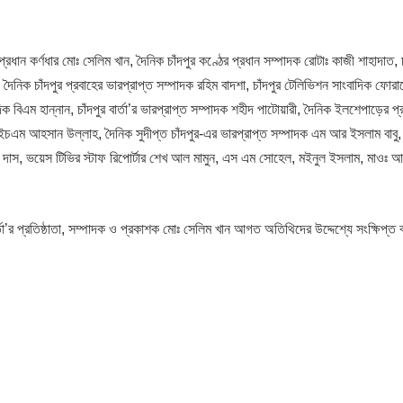
ন কর্ণধার মোঃ সেলিম খান, দৈনিক চাঁদপুর কণ্ঠের প্রধান সম্পাদক রোটাঃ কাজী শাহাদাত, চ
ৈনিক চাঁদপুর প্রবাহের ভারপ্রাপ্ত সম্পাদক রহিম বাদশা, চাঁদপুর টেলিভিশন সাংবাদিক ফোরা
এম হান্নান, চাঁদপুর বার্তা’র ভারপ্রাপ্ত সম্পাদক শহীদ পাটোয়ারী, দৈনিক ইলশেপাড়ের প্
 এএইচএম আহসান উল্লাহ, দৈনিক সুদীপ্ত চাঁদপুর-এর ভারপ্রাপ্ত সম্পাদক এম আর ইসলাম বাবু,
ক দাস, ভয়েস টিভির স্টাফ রিপোর্টার শেখ আল মামুন, এস এম সোহেল, মইনুল ইসলাম, মাওঃ আ
র্তা’র প্রতিষ্ঠাতা, সম্পাদক ও প্রকাশক মোঃ সেলিম খান আগত অতিথিদের উদ্দেশ্যে সংক্ষিপ্ত 