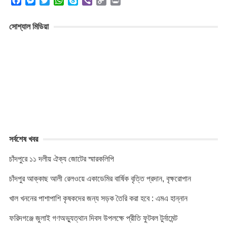
F
M
T
W
S
V
C
P
a
e
w
h
k
i
o
r
c
s
i
a
y
b
p
i
সোশ্যাল মিডিয়া
e
s
t
t
p
e
y
n
b
e
t
s
e
r
L
t
o
n
e
A
i
o
g
r
p
n
k
e
p
k
r
সর্বশেষ খবর
চাঁদপুরে ১১ দলীয় ঐক্য জোটের স্মারকলিপি
চাঁদপুর আক্কাছ আলী রেলওয়ে একাডেমির বার্ষিক বৃত্তি প্রদান, বৃক্ষরোপান
খাল খননের পাশাপাশি কৃষকদের জন্য সড়ক তৈরি করা হবে : এমএ হান্নান
ফরিদগঞ্জে জুলাই গণঅভ্যুত্থান দিবস উপলক্ষে প্রীতি ফুটবল টুর্নামেন্ট