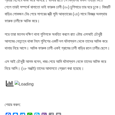
প্রহরী হিসেবে কাজ করে আসছে। ঘটনার রাতে সে বিদ্যালয় ভভন পাহাড়া দিতে
গেলে তারই সম্পর্কে খালাতো ভাই ফারুক ঢালী (৩০) চুপিসারে তার ঘরে ঢুকে। বিষয়টি
বাড়ির লোকজন টের পেয়ে সাগরের স্ত্রী সুমি আক্তারের (২৪) সাথে বিবস্ত্র অবস্থায়
ফারুক ঢালীকে আটক করে।
পরে তারা মতলব দক্ষিণ থানা পুলিশকে অবহিত করলে রাত ৩টায় এসআই চৌধুরী
আলমের নেতৃত্বে থাকা টহল পুলিশের একটি দল ঘটনাস্থল থেকে তাদের আটক করে
থানায় নিয়ে আসে। আটক ফারুক ঢালী একই গ্রামের ঢালী বাড়ির রতন ঢালীর ছেলে।
এস আই চৌধুরী আলম বলেন, খবর পেয়ে আমি ঘটনাস্থল থেকে তাদের আটক করে
নিয়ে আসি। (২৮ অক্টো) তাদের আদালতে প্রেরণ করা হয়েছে।
শেয়ার করুন: