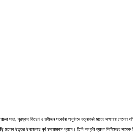
লোচনা সভা, পুরষ্কার বিতরণ ও গুণীজন সংবর্ধনা অনুষ্ঠানে রত্নাগর্ভা মায়ের সম্মাননা পেলেন 
াড়ি মতলব উত্তর উপজেলার পূর্ব ইসলামাবাদ গ্রামে। তিনি অগ্রণী ব্যাংক লিমিটেডর সাবেক স