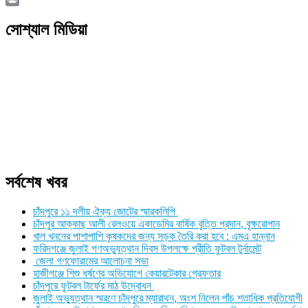
Link
Print
সোশ্যাল মিডিয়া
সর্বশেষ খবর
চাঁদপুরে ১১ দলীয় ঐক্য জোটের স্মারকলিপি
চাঁদপুর আক্কাছ আলী রেলওয়ে একাডেমির বার্ষিক বৃত্তি প্রদান, বৃক্ষরোপান
খাল খননের পাশাপাশি কৃষকদের জন্য সড়ক তৈরি করা হবে : এমএ হান্নান
ফরিদগঞ্জে জুলাই গণঅভ্যুত্থান দিবস উপলক্ষে প্রীতি ফুটবল টুর্নামেন্ট
জেলা গণফোরামের আলোচনা সভা
হাজীগঞ্জে শিশু ধর্ষণের অভিযোগে কেয়ারটেকার গ্রেফতার
চাঁদপুরে ফুটবল টার্ফের মাঠ উদ্বোধন
জুলাই অভ্যুত্থান স্মরণে চাঁদপুরে ম্যারাথন, অংশ নিলেন পাঁচ শতাধিক প্রতিযোগী