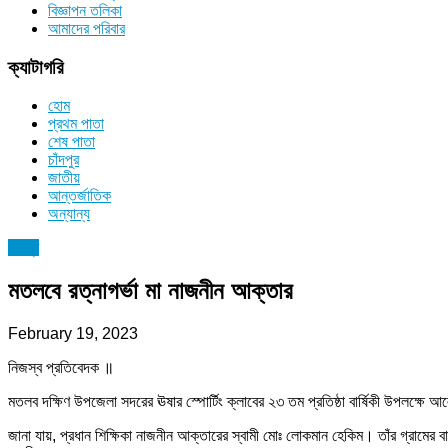
বিজ্ঞাপন তলিকা
আমাদের পরিবার
ক্যাটাগরি
হোম
প্রথম পাতা
শেষ পাতা
চাঁদপুর
জাতীয়
আন্তর্জাতিক
অন্যান্য
চাঁদপুর
মতলবে রত্নাগর্ভা মা নাজনীন আক্তার
February 19, 2023
নিজস্ব প্রতিবেদক ॥
মতলব দক্ষিণ উপজেলা সদরের ঊষার স্পাের্টিং ক্লাবের ২৩ তম প্রতিষ্ঠা বার্ষিকী উপলক্ষে আ
জানা যায়, প্রধান শিক্ষিকা নাজনীন আক্তারের স্বামী মোঃ লোকমান হেকিম। তাঁর গ্রামের ব