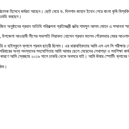
উপ- পরিচালক হিসেবে কর্মরত আছেন। ছোট মেয়ে ড. দিলশাদ জাহান ইথেন শেরে বাংলা কৃষি বি
তে এমডি করছেন।
জিত অনুষ্ঠানের প্রধান অতিথি পরিকল্পনা প্রতিমন্ত্রী ডক্টর শামসুল আলম মোহন এ সম্মাননা স
ু দাস, উপজেলা আওয়ামী লীগের সভাপতি লিয়াকত হোসেন প্রধান মতলব পৌরসভার মেয়র আওলা
ি ও হাইস্কুলে ক্লাসে প্রথম ছাত্রী ছিলাম। এর ধারাবাহিকতায় আমি এস এস সি পরীক্ষায় বো
ি ও পরিবারের অন্য সদস্যদের সহযোগিতায় আমি আমার ছেলে মেয়েদের লেখাপড়া ও সহশিক্ষা কার
কারণে আমি স্বেচ্ছায় ২০১৯ সালে চাকরি থেকে অবসরে যাই। আমি ঊষার স্পোর্টিং ক্লাবের 
েকিম।