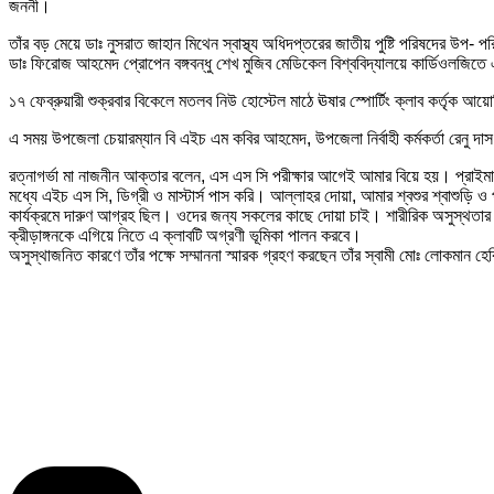
জননী।
তাঁর বড় মেয়ে ডাঃ নুসরাত জাহান মিথেন স্বাস্থ্য অধিদপ্তরের জাতীয় পুষ্টি পরিষদের 
ডাঃ ফিরোজ আহমেদ প্রোপেন বঙ্গবন্ধু শেখ মুজিব মেডিকেল বিশ্ববিদ্যালয়ে কার্ডিওলজি
১৭ ফেব্রুয়ারী শুক্রবার বিকেলে মতলব নিউ হোস্টেল মাঠে ঊষার স্পোর্টিং ক্লাব কর্তৃক আয়ো
এ সময় উপজেলা চেয়ারম্যান বি এইচ এম কবির আহমেদ, উপজেলা নির্বাহী কর্মকর্তা রেন
রত্নাগর্ভা মা নাজনীন আক্তার বলেন, এস এস সি পরীক্ষার আগেই আমার বিয়ে হয়। প্রাইমার
মধ্যে এইচ এস সি, ডিগ্রী ও মাস্টার্স পাস করি। আল্লাহর দোয়া, আমার শ্বশুর শ্বাশুড়
কার্যক্রমে দারুণ আগ্রহ ছিল। ওদের জন্য সকলের কাছে দোয়া চাই। শারীরিক অসুস্থতার 
ক্রীড়াঙ্গনকে এগিয়ে নিতে এ ক্লাবটি অগ্রণী ভূমিকা পালন করবে।
অসুস্থাজনিত কারণে তাঁর পক্ষে সম্মাননা স্মারক গ্রহণ করছেন তাঁর স্বামী মোঃ লোকমান হ