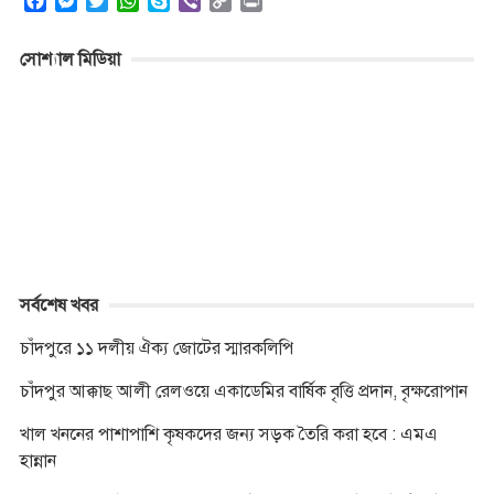
F
M
T
W
S
V
C
P
a
e
w
h
k
i
o
r
c
s
i
a
y
b
p
i
সোশ্যাল মিডিয়া
e
s
t
t
p
e
y
n
b
e
t
s
e
r
L
t
o
n
e
A
i
o
g
r
p
n
k
e
p
k
r
সর্বশেষ খবর
চাঁদপুরে ১১ দলীয় ঐক্য জোটের স্মারকলিপি
চাঁদপুর আক্কাছ আলী রেলওয়ে একাডেমির বার্ষিক বৃত্তি প্রদান, বৃক্ষরোপান
খাল খননের পাশাপাশি কৃষকদের জন্য সড়ক তৈরি করা হবে : এমএ
হান্নান