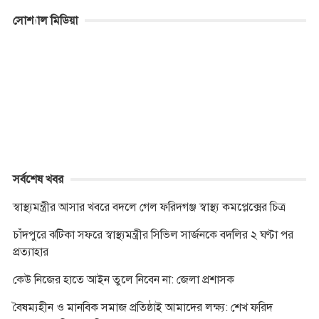
c
s
i
a
y
b
p
i
সোশ্যাল মিডিয়া
e
s
t
t
p
e
y
n
b
e
t
s
e
r
L
t
o
n
e
A
i
o
g
r
p
n
k
e
p
k
r
সর্বশেষ খবর
স্বাস্থ্যমন্ত্রীর আসার খবরে বদলে গেল ফরিদগঞ্জ স্বাস্থ্য কমপ্লেক্সের চিত্র
চাঁদপুরে ঝটিকা সফরে স্বাস্থ্যমন্ত্রীর সিভিল সার্জনকে বদলির ২ ঘণ্টা পর
প্রত্যাহার
কেউ নিজের হাতে আইন তুলে নিবেন না: জেলা প্রশাসক
বৈষম্যহীন ও মানবিক সমাজ প্রতিষ্ঠাই আমাদের লক্ষ্য: শেখ ফরিদ