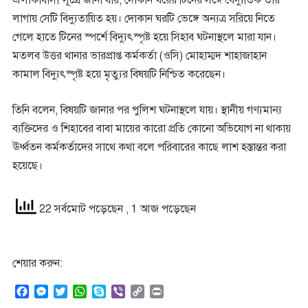
এলাকাবাসী সূত্রে জানা যায়, দোকান ঘরের টিনের সঙ্গে বৈদ্যুতিক তার
লাগায় সেটি বিদ্যুতায়িত হয়। দোকান ঘরটি ভেঙ্গে অন্যত্র সরিয়ে নিতে
গেলে হাতে টিনের স্পর্শে বিদ্যুৎস্পৃষ্ট হয়ে সিহাব ঘটনাস্থলে মারা যান।
মতলব উত্তর থানার ভারপ্রাপ্ত কর্মকর্তা (ওসি) মোহাম্মদ শাহাজাহান
কামাল বিদ্যুৎস্পৃষ্ট হয়ে মৃত্যুর বিষয়টি নিশ্চিত করেছেন।
তিনি বলেন, বিষয়টি জানার পর পুলিশ ঘটনাস্থলে যায়। স্থানীয় গণ্যমান্য
ব্যক্তিদের ও শিহাবের বাবা মায়ের কারো প্রতি কোনো অভিযোগ না থাকায়
ঊর্ধ্বতন কর্মকর্তাদের সাথে কথা বলে পরিবারের কাছে লাশ হস্তান্তর করা
হয়েছে।
22 সর্বমোট পড়েছেন
, 1 আজ পড়েছেন
শেয়ার করুন:
F
M
T
W
S
V
C
P
a
e
w
h
k
i
o
r