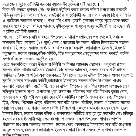
করে জেলা জুড়ে তৌহিদী জনতার ব্যাপক উত্তেজনা সৃষ্টি হয়েছে।
বিশ্ব নবী হযরত মুহাম্মদ (সাঃ কে নিয়ে কটুক্তি করায় মতলব দক্ষিণ উপজেলার ইসলামী
বিভিন্ন সংগঠন এবং সামাজিক, রাজনৈতিক ও তৌহিদী জনতা দফায় দফায় বিক্ষোভ মিছিল
ও প্রতিবাদ সমাবেশ করেছে। পাশাপাশি ওমান প্রবাসী কুলাঙ্গার শান্ত সুত্রধরকে দ্রুত
সময়ের মধ্যে দেশে ফিরিয়ে আনাসহ দৃষ্টান্তমুলক শাস্তির জন্য আল্টিমেটাম দিয়েছেন নবী
প্রেমিক তৌহিদী জনতা।
তাদের এ যৌক্তিক দাবীর বিষয়ে উপজেলা ও থানা প্রশাসনের পক্ষ থেকে ইতিবাচক
মনোভাব নিয়ে সোমবার (২৪ জুন) বেলা এগারোটায় উপজেলা পরিষদ মিলনায়তনে মতলব
বাজার শাহী জামে মসজিদের ইমাম ও খতিব এবং বিএনপি, জামায়াতে ইসলামী, ইসলামি
আন্দোলন, মতলব বাজার,বনিক সমিতি, হিন্দু সম্প্রদায়ের নেতৃবৃন্দদের সাথে পরবর্তী করনীয়
সম্পর্কে আলোচনাসভা অনুষ্ঠিত হয়।
এতে সভাপতিত্ব করেন উপজেলা নির্বাহী অফিসার আমজাদ হোসেন। বক্তব্য রাখেন
মতলব দক্ষিণ থানার অফিসার ইনচার্জ মোঃ সালেহ আহমেদ, মতলব বাজার শাহী জামে
মসজিদের ইমাম ও খতিব এবং হেফাজতে ইসলামের মতলব দক্ষিণ উপজেলা শাখার সভাপতি
মুফতি গোলাম সারওয়ার ফরিদী,জামায়াতে ইসলামের মতলব দক্ষিণ উপজেলা শাখার
সভাপতি আব্দুর রশিদ পাটোয়ারী, মতলব দক্ষিণ উপজেলা বিএনপির সাধারণ সম্পাদক মোঃ
সফিকুল ইসলাম সাগর, উপজেলা পূজা উদযাপন পরিষদের সভাপতি কিশোর কুমার ঘোষ,
মতলব বাজার শ্রী শ্রী জগন্নাথ দেব মন্দির কমিটির সভাপতি শংকর রাও নাগ, উপজেলা
হিন্দু, বৌদ্ধ, খ্রিস্টান ঐক্য পরিষদের সভাপতি গনেশ ভৌমিক, মতলব পৌরসভার সাবেক
প্যানেল মেয়র শাহ গিয়াস, মতলব দক্ষিণ উপজেলা যুবদলের আহবায়ক মোঃ মোজাহিদুল
ইসলাম কিরণ, মতলব বাজার বনিক ও জনকল্যাণ সমিতির ভারপ্রাপ্ত সভাপতি মোঃ মজিবুর
রহমান সরকার,ইসলামী আন্দোলন বাংলাদেশ মতলব দক্ষিণ উপজেলা শাখার সভাপতি
পীরজাদা মাওলানা আনসার আহমেদ, মতলব পৌর হেফাজতে ইসলামের সভাপতি মাওলানা
আব্দুল মান্নান,বাংলাদেশ জামায়াতে ইসলাম উলামা বিভাগ মতলব পৌর শাখার সভাপতি
খালিদ সাইফুল্লাহ।