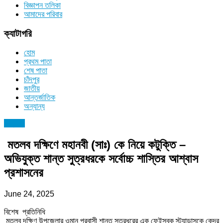
বিজ্ঞাপন তলিকা
আমাদের পরিবার
ক্যাটাগরি
হোম
প্রথম পাতা
শেষ পাতা
চাঁদপুর
জাতীয়
আন্তর্জাতিক
অন্যান্য
অন্যান্য
মতলব দক্ষিণে মহানবী (সাঃ) কে নিয়ে কটুক্তি –
অভিযুক্ত শান্ত সুত্রধরকে সর্বোচ্চ শাস্তির আশ্বাস
প্রশাসনের
June 24, 2025
বিশেষ প্রতিনিধি
মতলব দক্ষিণ উপজেলার ওমান প্রবাসী শান্ত সুত্রধরের এক ফেইসবুক স্ট্যাডাসকে কেন্দ্র