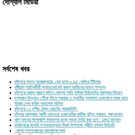
সোশ্যাল মিডিয়া
সর্বশেষ খবর
চাঁদপুরে সফল অস্ত্রোপচার, বের হলো ৬.৪৫ কেজির টিউমার
বর্ষীয়ান আইনজীবী অ্যাডভোকেট রুহুল আমিনের দাফন সম্পন্ন
চাঁদপুরে মরহুম আব্দুল মতিন মোল্লা স্মৃতি ফুটবল টুর্নামেন্টের পুরস্কার বিতরণ
দৃশ্যমান উন্নয়ন পৌঁছে দিতে সরকার ও স্থানীয় প্রশাসন একযোগে কাজ করে
যাচ্ছে:শেখ ফরিদ আহম্মেদ মানিক
চাঁদপুরে ১১ দলীয় ঐক্য জোটের স্মারকলিপি
চাঁদপুর আক্কাছ আলী রেলওয়ে একাডেমির বার্ষিক বৃত্তি প্রদান, বৃক্ষরোপান
খাল খননের পাশাপাশি কৃষকদের জন্য সড়ক তৈরি করা হবে : এমএ হান্নান
ফরিদগঞ্জে জুলাই গণঅভ্যুত্থান দিবস উপলক্ষে প্রীতি ফুটবল টুর্নামেন্ট
জেলা গণফোরামের আলোচনা সভা