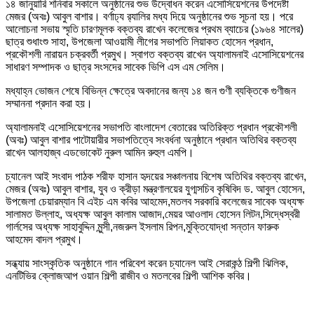
১৪ জানুয়ারি শনিবার সকালে অনুষ্ঠানের শুভ উদ্বোধন করেন এসোসিয়েশনের উপদেষ্টা
মেজর (অবঃ) আবুল বাশার। বর্ণাঢ্য র‌্যালির মধ্য দিয়ে অনুষ্ঠানের শুভ সূচনা হয়। পরে
আলোচনা সভায় স্মৃতি চারণমূলক বক্তব্য রাখেন কলেজের প্রথম ব্যাচের (১৯৬৪ সালের)
ছাত্র শুধাংশু সাহা, উপজেলা আওয়ামী লীগের সভাপতি লিয়াকত হোসেন প্রধান,
প্রকৌশলী নারায়ন চক্রবর্তী প্রমুখ। স্বাগত বক্তব্য রাখেন অ্যালামনাই এসোসিয়েশনের
সাধারণ সম্পাদক ও ছাত্র সংসদের সাবেক ভিপি এস এম সেলিম।
মধ্যাহ্ন ভোজন শেষে বিভিন্ন ক্ষেত্রে অবদানের জন্য ১৪ জন গুণী ব্যক্তিকে গুণীজন
সম্মাননা প্রদান করা হয়।
অ্যালামনাই এসোসিয়েশনের সভাপতি বাংলাদেশ বেতারের অতিরিক্ত প্রধান প্রকৌশলী
(অবঃ) আবুল বাশার পাটোয়ারীর সভাপতিত্বে সংবর্ধনা অনুষ্ঠানে প্রধান অতিথির বক্তব্য
রাখেন আলহাজ্ব এডভোকেট নুরুল আমিন রুহুল এমপি।
চ্যানেল আই সংবাদ পাঠক শরীফ হাসান হৃদয়ের সঞ্চালনায় বিশেষ অতিথির বক্তব্য রাখেন,
মেজর (অবঃ) আবুল বাশার, যুব ও ক্রীড়া মন্ত্রণালয়ের যুগ্মসচিব কৃষিবিদ ড. আবুল হোসেন,
উপজেলা চেয়ারম্যান বি এইচ এম কবির আহমেদ,মতলব সরকারি কলেজের সাবেক অধ্যক্ষ
সালামত উল্লাহ, অধ্যক্ষ আবুল কালাম আজাদ,মেয়র আওলাদ হোসেন লিটন,সিদ্ধেস্বরী
গার্লসের অধ্যক্ষ সাহাবুদ্দিন মুন্সী,নজরুল ইসলাম রিপন,মুক্তিযোদ্ধা সন্তান ফারুক
আহমেদ বাদল প্রমুখ।
সন্ধ্যায় সাংস্কৃতিক অনুষ্ঠানে গান পরিবেশ করেন চ্যানেল আই সেরাকন্ঠ শিল্পী ঝিলিক,
এনটিভির ক্লোজআপ ওয়ান শিল্পী রাজীব ও মতলবের শিল্পী আশিক কবির।