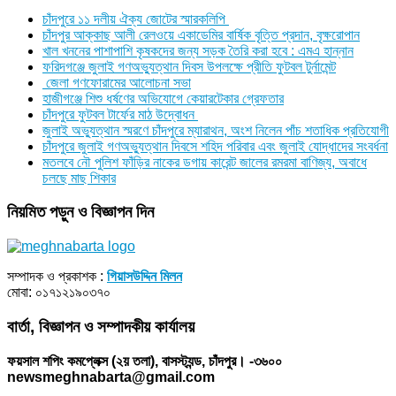
চাঁদপুরে ১১ দলীয় ঐক্য জোটের স্মারকলিপি
চাঁদপুর আক্কাছ আলী রেলওয়ে একাডেমির বার্ষিক বৃত্তি প্রদান, বৃক্ষরোপান
খাল খননের পাশাপাশি কৃষকদের জন্য সড়ক তৈরি করা হবে : এমএ হান্নান
ফরিদগঞ্জে জুলাই গণঅভ্যুত্থান দিবস উপলক্ষে প্রীতি ফুটবল টুর্নামেন্ট
জেলা গণফোরামের আলোচনা সভা
হাজীগঞ্জে শিশু ধর্ষণের অভিযোগে কেয়ারটেকার গ্রেফতার
চাঁদপুরে ফুটবল টার্ফের মাঠ উদ্বোধন
জুলাই অভ্যুত্থান স্মরণে চাঁদপুরে ম্যারাথন, অংশ নিলেন পাঁচ শতাধিক প্রতিযোগী
চাঁদপুরে জুলাই গণঅভ্যুত্থান দিবসে শহিদ পরিবার এবং জুলাই যোদ্ধাদের সংবর্ধনা
মতলবে নৌ পুলিশ ফাঁড়ির নাকের ডগায় কারেন্ট জালের রমরমা বাণিজ্য, অবাধে
চলছে মাছ শিকার
নিয়মিত পড়ুন ও বিজ্ঞাপন দিন
সম্পাদক ও প্রকাশক :
গিয়াসউদ্দিন মিলন
মোবা: ০১৭১২১৯০৩৭০
বার্তা, বিজ্ঞাপন ও সম্পাদকীয় কার্যালয়
ফয়সাল শপিং কমপ্লেক্স (২য় তলা), বাসস্ট্যন্ড, চাঁদপুর। -৩৬০০
newsmeghnabarta@gmail.com