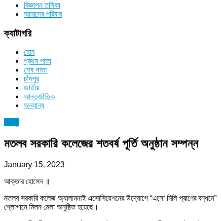
বিজ্ঞাপন তলিকা
আমাদের পরিবার
ক্যাটাগরি
হোম
প্রথম পাতা
শেষ পাতা
চাঁদপুর
জাতীয়
আন্তর্জাতিক
অন্যান্য
চাঁদপুর
মতলব সরকারি কলেজের শতবর্ষ পূর্তি অনুষ্ঠান সম্পন্ন
January 15, 2023
আক্তার হোসেন ॥
মতলব সরকারি কলেজ অ্যালামনাই এসোসিয়েশনের উদ্যোগে “এসো মিলি প্রাণের বন্ধনে”
শ্লোগানে মিলন মেলা অনুষ্ঠিত হয়েছে।