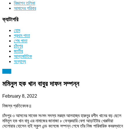
বিজ্ঞাপন তলিকা
আমাদের পরিবার
ক্যাটাগরি
হোম
প্রথম পাতা
শেষ পাতা
চাঁদপুর
জাতীয়
আন্তর্জাতিক
অন্যান্য
চাঁদপুর
মমিনুল হক খান বাবুর দাফন সম্পন্ন
February 8, 2022
নিজস্ব প্রতিবেদক॥
চাঁদপুর ৩ আসনের সাবেক সংসদ সদস্য মরহুম আলহাজ্ব হারুনুর রশীদ খানের বড় ছেলে
মমিনুল হক খান বাবু এর নামাজের জানাজা ৮ ফেব্রুয়ারি বেলা আড়াইটায় খেরুদিয়া
দেলোয়ার হোসেন হাই স্কুল এন্ড কলেজে সম্পন্ন শেষে তাঁর নিজ পারিবারিক কবরস্থানে