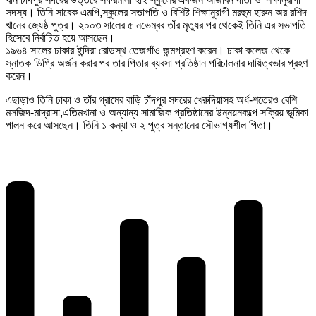
সদস্য। তিনি সাবেক এমপি,স্কুলের সভাপতি ও বিশিষ্ট শিক্ষানুরাগী মরহুম হারুন অর রশিদ
খানের জ্যেষ্ঠ পুত্র। ২০০৩ সালের ৫ নভেম্বর তাঁর মৃত্যুর পর থেকেই তিনি এর সভাপতি
হিসেবে নির্বাচিত হয়ে আসছেন।
১৯৬৪ সালের ঢাকার ইন্দিরা রোডস্থ তেজগাঁও জন্মগ্রহণ করেন। ঢাকা কলেজ থেকে
স্নাতক ডিগ্রি অর্জন করার পর তার পিতার ব্যবসা প্রতিষ্ঠান পরিচালনার দায়িত্বভার গ্রহণ
করেন।
এছাড়াও তিনি ঢাকা ও তাঁর গ্রামের বাড়ি চাঁদপুর সদরের খেরুদিয়াসহ অর্ধ-শতেরও বেশি
মসজিদ-মাদ্রাসা,এতিমখানা ও অন্যান্য সামাজিক প্রতিষ্ঠানের উন্নয়নকল্পে সক্রিয় ভূমিকা
পালন করে আসছেন। তিনি ১ কন্যা ও ২ পুত্র সন্তানের সৌভাগ্যশীল পিতা।