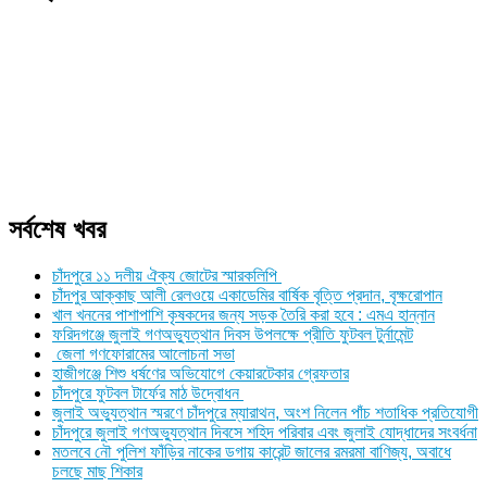
সর্বশেষ খবর
চাঁদপুরে ১১ দলীয় ঐক্য জোটের স্মারকলিপি
চাঁদপুর আক্কাছ আলী রেলওয়ে একাডেমির বার্ষিক বৃত্তি প্রদান, বৃক্ষরোপান
খাল খননের পাশাপাশি কৃষকদের জন্য সড়ক তৈরি করা হবে : এমএ হান্নান
ফরিদগঞ্জে জুলাই গণঅভ্যুত্থান দিবস উপলক্ষে প্রীতি ফুটবল টুর্নামেন্ট
জেলা গণফোরামের আলোচনা সভা
হাজীগঞ্জে শিশু ধর্ষণের অভিযোগে কেয়ারটেকার গ্রেফতার
চাঁদপুরে ফুটবল টার্ফের মাঠ উদ্বোধন
জুলাই অভ্যুত্থান স্মরণে চাঁদপুরে ম্যারাথন, অংশ নিলেন পাঁচ শতাধিক প্রতিযোগী
চাঁদপুরে জুলাই গণঅভ্যুত্থান দিবসে শহিদ পরিবার এবং জুলাই যোদ্ধাদের সংবর্ধনা
মতলবে নৌ পুলিশ ফাঁড়ির নাকের ডগায় কারেন্ট জালের রমরমা বাণিজ্য, অবাধে
চলছে মাছ শিকার