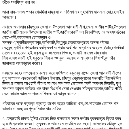
তাঁকে সমাধিস্থ করা হয়।
জানা যায়-নামাজ পড়ান খেরুদিয়া মাদ্রাসা ও এতিমখানার মুহতামিম মাওলানা মো.হোসাইন
আহমেদ।
নামাজে জানাজায় চাঁদপুরের জেলা ও উপজেলা আওয়ামী লীগ,জেলা জাতীয় পাটির্,উপজেলা
জাতীয় পার্টি,মতলব উপজেলা জাতীয় পার্টি,জাতীয়তাবাদী দল বিএনপিসহ এর অঙ্গসংগঠনের
নেতা-কর্মী,কয়েকজন চেযারম্যান ও
সদস্যগণ,স্থানীয়কল্যাণপুর,আশিকাটি,বিষ্ণুপুর,রাজরাজেশ্বরের অঙ্গসংগঠনের
নেতৃবৃন্দ,স্থানীয় গণ্যমান্য ব্যক্তিবর্গ ও প্রায় অর্ধ-শত মাদ্রাসার অধ্যক্ষ,ইমাম,খেরুদিয়া
দেলোয়ার হোসেন হাই স্কুল এন্ড কলেজের শিক্ষক, ডাসাদী কামেল মাদ্রাসার
শিক্ষক,সফরমালী হাই স্কুলের শিক্ষক ওস্কুল ,কলেজ ও মাদ্রাসার শিক্ষার্থীবৃন্দ তাঁর
জানাজায় অংশগ্রহণ করেন।
মরহুমের রুহের মাগফেরাত কামনা করে সংক্ষিপ্ত বক্তব্য রাখেন জেলা আওয়ামী লীগের
যুগ্ম সম্পাদক এডভোকেট জহিরুল ইসলাম, চাঁদপুর প্রেসক্লাবের সভাপতি গিয়াসউদ্দিন
মিলন,উপজেলা আওয়ামী লীগের সাধারণ সম্পাদক মোহাম্মদ আলী আরশাদ মিয়াজী, যুগ্ম
সম্পাদক আব্দুল আজিজ খান বাদল বিএনপি নেতা দেওয়ান সফিকুজাজামান,জাতীয় পার্টির
নেতা কামাল আহমেদ,প্রধান শিক্ষক মো.আবুল কাশেম।
পরিবারের পক্ষে বক্তব্য বক্তব্য রাখেন আব্দুল আজিজ খান,মো.শাহাজান হোসেন খান
আজাদ ও মরহুমের পুত্র মিরাজ খান সাফিন ।
৭ ফেব্রুয়ারি ঢাকার ইন্দিরা রোডের নিজ বাসভবনে সকাল দশটায় হ্রদযন্ত্রের ক্রিয়া বন্ধ
হয়ে ইন্তেকাল করেন। মৃত্যুকালে তাঁর বয়স হয়েছিল ৬০ বছর। আলহাজ্ব মমিনুল হক
খান চাঁদপুর সদরের উত্তরে সফরমালী হাই স্কুলের একজন আজীবন দাতা ও শিক্ষানুরাগী