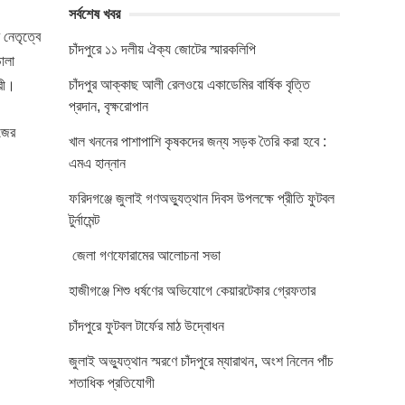
সর্বশেষ খবর
 নেতৃত্বে
চাঁদপুরে ১১ দলীয় ঐক্য জোটের স্মারকলিপি
ালা
চাঁদপুর আক্কাছ আলী রেলওয়ে একাডেমির বার্ষিক বৃত্তি
ারী।
প্রদান, বৃক্ষরোপান
ুজের
খাল খননের পাশাপাশি কৃষকদের জন্য সড়ক তৈরি করা হবে :
এমএ হান্নান
ফরিদগঞ্জে জুলাই গণঅভ্যুত্থান দিবস উপলক্ষে প্রীতি ফুটবল
টুর্নামেন্ট
জেলা গণফোরামের আলোচনা সভা
হাজীগঞ্জে শিশু ধর্ষণের অভিযোগে কেয়ারটেকার গ্রেফতার
চাঁদপুরে ফুটবল টার্ফের মাঠ উদ্বোধন
জুলাই অভ্যুত্থান স্মরণে চাঁদপুরে ম্যারাথন, অংশ নিলেন পাঁচ
শতাধিক প্রতিযোগী