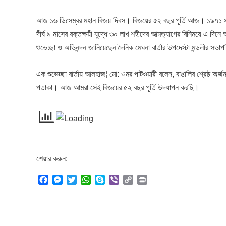
আজ ১৬ ডিসেম্বর মহান বিজয় দিবস। বিজয়ের ৫২ বছর পূর্তি আজ। ১৯৭১ সালে পা
দীর্ঘ ৯ মাসের রক্তক্ষয়ী যুদ্ধে ৩০ লাখ শহীদের আত্মত্যাগের বিনিময়ে এ দিন
শুভেচ্ছা ও অভিনন্দন জানিয়েছেন দৈনিক মেঘনা বার্তার উপদেস্টা মন্ডলীর সভাপ
এক শুভেচ্ছা বার্তায় আলহাজ¦ মো: ওমর পাটওয়ারী বলেন, বাঙালির শ্রেষ্ঠ অর
পতাকা। আজ আমরা সেই বিজয়ের ৫২ বছর পূর্তি উদযাপন করছি।
শেয়ার করুন:
F
M
T
W
S
V
C
P
a
e
w
h
k
i
o
r
c
s
i
a
y
b
p
i
e
s
t
t
p
e
y
n
b
e
t
s
e
r
L
t