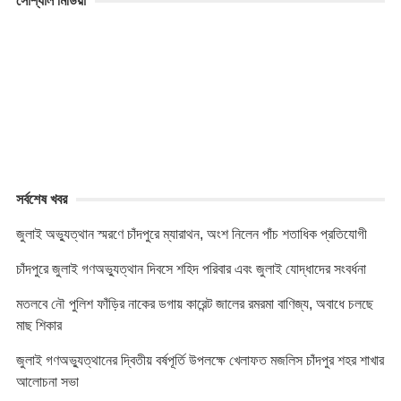
সোশ্যাল মিডিয়া
r
p
r
y
i
p
L
n
i
t
n
k
সর্বশেষ খবর
জুলাই অভ্যুত্থান স্মরণে চাঁদপুরে ম্যারাথন, অংশ নিলেন পাঁচ শতাধিক প্রতিযোগী
চাঁদপুরে জুলাই গণঅভ্যুত্থান দিবসে শহিদ পরিবার এবং জুলাই যোদ্ধাদের সংবর্ধনা
মতলবে নৌ পুলিশ ফাঁড়ির নাকের ডগায় কারেন্ট জালের রমরমা বাণিজ্য, অবাধে চলছে
মাছ শিকার
জুলাই গণঅভ্যুত্থানের দ্বিতীয় বর্ষপূর্তি উপলক্ষে খেলাফত মজলিস চাঁদপুর শহর শাখার
আলোচনা সভা