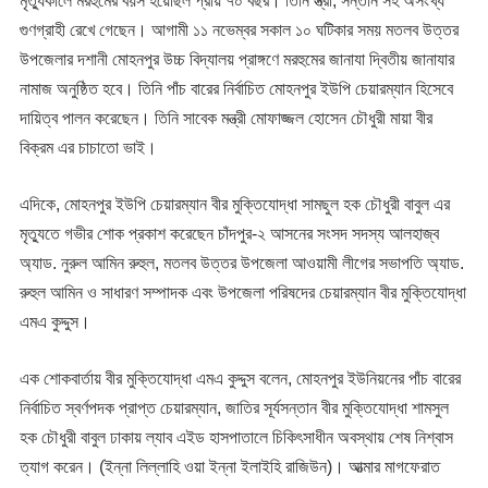
মৃত্যুকালে মরহুমের বয়স হয়েছিল প্রায় ৭০ বছর। তিনি স্ত্রী, সন্তান সহ অসংখ্য
গুণগ্রাহী রেখে গেছেন। আগামী ১১ নভেম্বর সকাল ১০ ঘটিকার সময় মতলব উত্তর
উপজেলার দশানী মোহনপুর উচ্চ বিদ্যালয় প্রাঙ্গণে মরহুমের জানাযা দ্বিতীয় জানাযার
নামাজ অনুষ্ঠিত হবে। তিনি পাঁচ বারের নির্বাচিত মোহনপুর ইউপি চেয়ারম্যান হিসেবে
দায়িত্ব পালন করেছেন। তিনি সাবেক মন্ত্রী মোফাজ্জল হোসেন চৌধুরী মায়া বীর
বিক্রম এর চাচাতো ভাই।
এদিকে, মোহনপুর ইউপি চেয়ারম্যান বীর মুক্তিযোদ্ধা সামছুল হক চৌধুরী বাবুল এর
মৃত্যুতে গভীর শোক প্রকাশ করেছেন চাঁদপুর-২ আসনের সংসদ সদস্য আলহাজ্ব
অ্যাড. নুরুল আমিন রুহুল, মতলব উত্তর উপজেলা আওয়ামী লীগের সভাপতি অ্যাড.
রুহুল আমিন ও সাধারণ সম্পাদক এবং উপজেলা পরিষদের চেয়ারম্যান বীর মুক্তিযোদ্ধা
এমএ কুদ্দুস।
এক শোকবার্তায় বীর মুক্তিযোদ্ধা এমএ কুদ্দুস বলেন, মোহনপুর ইউনিয়নের পাঁচ বারের
নির্বাচিত স্বর্ণপদক প্রাপ্ত চেয়ারম্যান, জাতির সূর্যসন্তান বীর মুক্তিযোদ্ধা শামসুল
হক চৌধুরী বাবুল ঢাকায় ল্যাব এইড হাসপাতালে চিকিৎসাধীন অবস্থায় শেষ নিশ্বাস
ত্যাগ করেন। (ইন্না লিল্লাহি ওয়া ইন্না ইলাইহি রাজিউন)। আত্মার মাগফেরাত