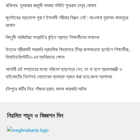
বাকিলার যুবধারার বহুমুখী সমবায় সমিতি পুনঃরায চালুর ঘোষনা
জুলাইয়ের প্রত্যাশা পূরণে ইসলামী শরীয়ার বিকল্প নেই : মাওলানা মুহাম্মদ মাকসুদুর
রহমান
বিষ্ণুদী আজিমিয়া সপ্রাবি’র বৃত্তি প্রাপ্ত শিক্ষার্থীদের সম্মাননা
উত্তর শ্রীরামদী সরকারি প্রাথমিক বিদ্যালয়ে তীব্র জলাবদ্ধতা দুর্ভোগে শিক্ষার্থীরা,
বিআইডব্লিউটিএ-এর স্থবিরতায় ক্ষোভ
আগামী দুই সপ্তাহের মধ্যে পরিবেশ ছাড়পত্র নেন, তা না হলে প্রধানমন্ত্রী ও
হাইকোর্টের নির্দেশনা মোতাবেক ব্যবস্থা গ্রহন করা হবে:জেলা প্রশাসক
চাঁদপুরে মাটির নিচে গাঁজার ড্রাম, মাদক কারবারি আটক
নিয়মিত পড়ুন ও বিজ্ঞাপন দিন