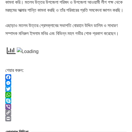
কামনা করি। মতলব উত্তর উপজেলা পরিষদ ও উপজেলা আওয়ামী লীগ পক্ষ থেকে
মরহুমের আত্মার শান্তি কামনা করছি ও তাঁর পরিবারের প্রতি সমবেদনা জ্ঞাপন করছি।
এছাড়াও মতলব উত্তর প্রেসক্লাবের সভাপতি বোরহান উদ্দিন ডালিম ও সাধারণ
সম্পাদক মনিরুল ইসলাম মনির এবং বিভিন্ন মহল গভীর শোক প্রকাশ করেছেন।
শেয়ার করুন:
F
a
M
c
e
T
e
s
w
W
b
s
i
h
S
o
e
t
a
k
V
o
n
t
t
y
i
C
k
g
e
s
p
b
o
P
e
r
A
e
e
p
r