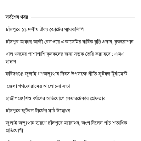
সর্বশেষ খবর
চাঁদপুরে ১১ দলীয় ঐক্য জোটের স্মারকলিপি
চাঁদপুর আক্কাছ আলী রেলওয়ে একাডেমির বার্ষিক বৃত্তি প্রদান, বৃক্ষরোপান
খাল খননের পাশাপাশি কৃষকদের জন্য সড়ক তৈরি করা হবে : এমএ
হান্নান
ফরিদগঞ্জে জুলাই গণঅভ্যুত্থান দিবস উপলক্ষে প্রীতি ফুটবল টুর্নামেন্ট
জেলা গণফোরামের আলোচনা সভা
হাজীগঞ্জে শিশু ধর্ষণের অভিযোগে কেয়ারটেকার গ্রেফতার
চাঁদপুরে ফুটবল টার্ফের মাঠ উদ্বোধন
জুলাই অভ্যুত্থান স্মরণে চাঁদপুরে ম্যারাথন, অংশ নিলেন পাঁচ শতাধিক
প্রতিযোগী