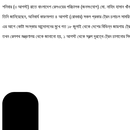
শনিবার (৩ আগস্ট) রাতে বাংলাদেশ রেলওয়ের পরিচালক (জনসংযোগ) মো. নাহিদ হাসান খাঁন এ
তিনি জানিয়েছেন, অনিবার্য কারণবশত ৪ আগস্ট (রোববার) সকল প্রকার ট্রেন চলাচল সাম
এর আগে কোটা সংস্কার আন্দোলনের মুখে গত ১৮ জুলাই থেকে দেশের বিভিন্ন জায়গায় ট্র
তখন রেলপথ মন্ত্রণালয় থেকে জানানো হয়, ১ আগস্ট থেকে স্বল্প দূরত্বে ট্রেন চালানোর স