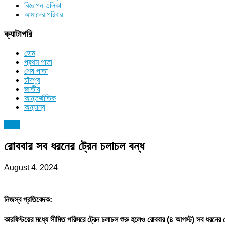
বিজ্ঞাপন তলিকা
আমাদের পরিবার
ক্যাটাগরি
হোম
প্রথম পাতা
শেষ পাতা
চাঁদপুর
জাতীয়
আন্তর্জাতিক
অন্যান্য
চাঁদপুর
রোববার সব ধরনের ট্রেন চলাচল বন্ধ
August 4, 2024
নিজস্ব প্রতিবেদক:
কারফিউয়ের মধ্যে সীমিত পরিসরে ট্রেন চলাচল শুরু হলেও রোববার (৪ আগস্ট) সব ধরনের ট