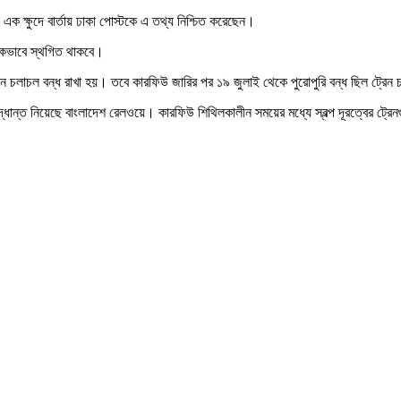
ক ক্ষুদে বার্তায় ঢাকা পোস্টকে এ তথ্য নিশ্চিত করেছেন।
য়িকভাবে স্থগিত থাকবে।
েন চলাচল বন্ধ রাখা হয়। তবে কারফিউ জারির পর ১৯ জুলাই থেকে পুরোপুরি বন্ধ ছিল ট্
িদ্ধান্ত নিয়েছে বাংলাদেশ রেলওয়ে। কারফিউ শিথিলকালীন সময়ের মধ্যে স্বল্প দূরত্বের ট