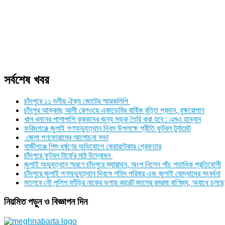
সর্বশেষ খবর
চাঁদপুরে ১১ দলীয় ঐক্য জোটের স্মারকলিপি
চাঁদপুর আক্কাছ আলী রেলওয়ে একাডেমির বার্ষিক বৃত্তি প্রদান, বৃক্ষরোপান
খাল খননের পাশাপাশি কৃষকদের জন্য সড়ক তৈরি করা হবে : এমএ হান্নান
ফরিদগঞ্জে জুলাই গণঅভ্যুত্থান দিবস উপলক্ষে প্রীতি ফুটবল টুর্নামেন্ট
জেলা গণফোরামের আলোচনা সভা
হাজীগঞ্জে শিশু ধর্ষণের অভিযোগে কেয়ারটেকার গ্রেফতার
চাঁদপুরে ফুটবল টার্ফের মাঠ উদ্বোধন
জুলাই অভ্যুত্থান স্মরণে চাঁদপুরে ম্যারাথন, অংশ নিলেন পাঁচ শতাধিক প্রতিযোগী
চাঁদপুরে জুলাই গণঅভ্যুত্থান দিবসে শহিদ পরিবার এবং জুলাই যোদ্ধাদের সংবর্ধনা
মতলবে নৌ পুলিশ ফাঁড়ির নাকের ডগায় কারেন্ট জালের রমরমা বাণিজ্য, অবাধে চলছে
নিয়মিত পড়ুন ও বিজ্ঞাপন দিন