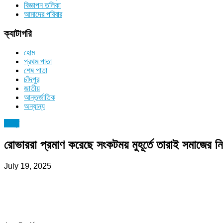
বিজ্ঞাপন তলিকা
আমাদের পরিবার
ক্যাটাগরি
হোম
প্রথম পাতা
শেষ পাতা
চাঁদপুর
জাতীয়
আন্তর্জাতিক
অন্যান্য
চাঁদপুর
রোভাররা প্রমাণ করেছে সংকটময় মুহূর্তে তারাই সমাজের নি
July 19, 2025