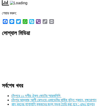
শেয়ার করুন:
Facebook
Messenger
Twitter
WhatsApp
Skype
Viber
Copy
Print
Link
সোশ্যাল মিডিয়া
সর্বশেষ খবর
চাঁদপুরে ১১ দলীয় ঐক্য জোটের স্মারকলিপি
চাঁদপুর আক্কাছ আলী রেলওয়ে একাডেমির বার্ষিক বৃত্তি প্রদান, বৃক্ষরোপান
খাল খননের পাশাপাশি কৃষকদের জন্য সড়ক তৈরি করা হবে : এমএ হান্নান