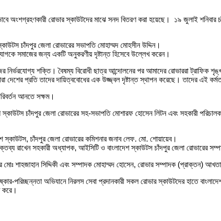
্রিয়ভাবে অংশগ্রহণকারী রোভার স্কাউটদের মাঝে সনদ বিতরণ করা হয়েছে। ১৯ জুলাই শনিবার
 স্কাউটস চাঁদপুর জেলা রোভারের সভাপতি মোহাম্মদ মোহসীন উদ্দিন।
যোগকে সমাজের জন্য একটি অনুকরণীয় দৃষ্টান্ত হিসেবে উল্লেখ করেন।
ের নির্ভরযোগ্য শক্তি। বৈষম্য বিরোধী ছাত্র আন্দোলনের পর আমাদের রোভাররা ট্রাফিক শৃঙ্খল
 দেশের প্রতি তাদের দায়িত্ববোধের এক উজ্জ্বল দৃষ্টান্ত স্থাপন করেছে। তাদের এই কর্মতৎ
পরিবর্তন আনতে সক্ষম।
েশ স্কাউটস চাঁদপুর জেলা রোভারের সহ-সভাপতি মোশারফ হোসেন লিটন এবং সহকারী পরিচালক 
াদেশ স্কাউটস, চাঁদপুর জেলা রোভারের কমিশনার জনাব লেফ. মো. শোয়ায়েব।
গত বক্তব্য রাখেন সহকারী অধ্যাপক, আইসিটি ও বাংলাদেশ স্কাউটস চাঁদপুর জেলা রোভারের 
র মোঃ শাহজাহান সিদ্দিকী এবং সম্পাদক মোহাম্মদ হোসেন, রোভার সম্পাদক (প্রাক্তন) আ
িষ্কার-পরিচ্ছন্নতা অভিযানে নিরলস সেবা প্রদানকারী সকল রোভার স্কাউটদের হাতে বাংলাদে
্ত করে।