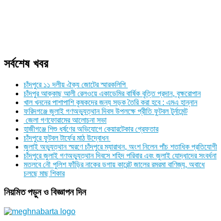
সর্বশেষ খবর
চাঁদপুরে ১১ দলীয় ঐক্য জোটের স্মারকলিপি
চাঁদপুর আক্কাছ আলী রেলওয়ে একাডেমির বার্ষিক বৃত্তি প্রদান, বৃক্ষরোপান
খাল খননের পাশাপাশি কৃষকদের জন্য সড়ক তৈরি করা হবে : এমএ হান্নান
ফরিদগঞ্জে জুলাই গণঅভ্যুত্থান দিবস উপলক্ষে প্রীতি ফুটবল টুর্নামেন্ট
জেলা গণফোরামের আলোচনা সভা
হাজীগঞ্জে শিশু ধর্ষণের অভিযোগে কেয়ারটেকার গ্রেফতার
চাঁদপুরে ফুটবল টার্ফের মাঠ উদ্বোধন
জুলাই অভ্যুত্থান স্মরণে চাঁদপুরে ম্যারাথন, অংশ নিলেন পাঁচ শতাধিক প্রতিযোগী
চাঁদপুরে জুলাই গণঅভ্যুত্থান দিবসে শহিদ পরিবার এবং জুলাই যোদ্ধাদের সংবর্ধনা
মতলবে নৌ পুলিশ ফাঁড়ির নাকের ডগায় কারেন্ট জালের রমরমা বাণিজ্য, অবাধে
চলছে মাছ শিকার
নিয়মিত পড়ুন ও বিজ্ঞাপন দিন