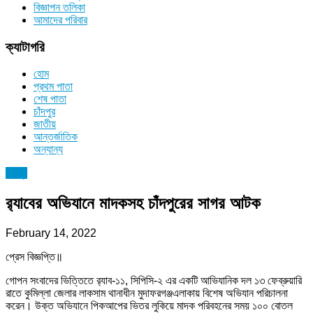
বিজ্ঞাপন তলিকা
আমাদের পরিবার
ক্যাটাগরি
হোম
প্রথম পাতা
শেষ পাতা
চাঁদপুর
জাতীয়
আন্তর্জাতিক
অন্যান্য
চাঁদপুর
র‌্যাবের অভিযানে মাদকসহ চাঁদপুরের সাগর আটক
February 14, 2022
প্রেস বিজ্ঞপ্তি॥
গোপন সংবাদের ভিত্তিতে র‌্যাব-১১, সিপিসি-২ এর একটি আভিযানিক দল ১৩ ফেব্রুয়ারি
রাতে কুমিল্লা জেলার লাকসাম থানাধীন মুদাফরগঞ্জএলাকায় বিশেষ অভিযান পরিচালনা
করেন। উক্ত অভিযানে পিকআপের ভিতর লুকিয়ে মাদক পরিবহনের সময় ১০০ বোতল