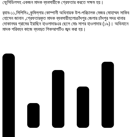
ফেন্সিডিলসহ একজন মাদক ব্যবসায়ীকে গ্রেফতার করতে সক্ষম হয়।
র‌্যাব-১১,সিপিসি২,কুমিল্লার কোম্পানী অধিনায়ক উপ-পরিচালক মেজর মোহাম্মদ সাকিব
হোসেন জানান ,গ্রেফতারকৃত মাদক ব্যবসায়ীহলোঃচাঁদপুর জেলার চাঁদপুর সদর থানার
দোকানঘর গ্রামের ইয়াছিন হাওলাদারএর ছেলে মোঃ সাগর হাওলাদার (১৯)। অভিযানে
মাদক পরিবহন কাজে ব্যবহৃত পিকআপটিও জব্দ করা হয়।