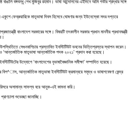
বাঙালি বঙ্গবন্ধু শেখ মুজিবুর রহমান। ভাষা আন্দোলনের এইদিনে আমি গভীর শ্রদ্ধার সঙ্গে
অমর একুশে ফেব্রুয়ারিকে মাতৃভাষা দিবস হিসেবে ঘোষণার জন্য ইউনেস্কো সদর দপ্তরে
াতন্ত্রী বাংলাদেশ সরকারের সঙ্গে। বিষয়টি তৎকালীন সরকার প্রধান মাননীয় প্রধানমন্ত্রী
হয়।
 উপস্থিতিতে সেগুনবাগিচায় প্রস্তাবিত ইনস্টিটিউট ভবনের ভিত্তিপ্রস্তর স্থাপন করেন।
১’ ও ‘আন্তর্জাতিক মাতৃভাষা আন্তর্জাতিক পদক ২০২১’ প্রদান করা হয়েছে।
নস্টিটিউটের উদ্যোগে ‘বাংলাদেশের নৃভাষাবৈজ্ঞানিক সমীক্ষা’ সম্পাদিত হয়েছে।
দের বিশ^াস, আন্তর্জাতিক মাতৃভাষা ইনস্টিটিউট ক্রমান্বয়ে সমৃদ্ধ ও ভাষাগবেষণা কেন্দ্র
িক পরিসরে অসামান্য সাফল্য বয়ে আনুক-এই কামনা করি।
্রাণঢালা শুভেচ্ছা জানাচ্ছি।