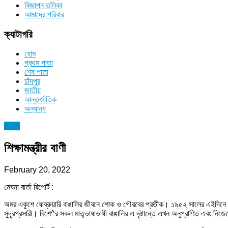
বিজ্ঞাপন তলিকা
আমাদের পরিবার
ক্যাটাগরি
হোম
প্রথম পাতা
শেষ পাতা
চাঁদপুর
জাতীয়
আন্তর্জাতিক
অন্যান্য
চাঁদপুর
শিক্ষামন্ত্রীর বাণী
February 20, 2022
মেঘনা বার্তা রিপোর্ট :
অমর একুশে ফেব্রুয়ারি বাঙালির জীবনে শোক ও গৌরবের প্রতীক। ১৯৫২ সালের এইদিনে মাতৃ
সুদূরপ্রসারী। বিশে^র সকল মাতৃভাষাভাষী বাঙালির এ দৃষ্টান্তে এখন অনুপ্রাণিত এবং নিজে