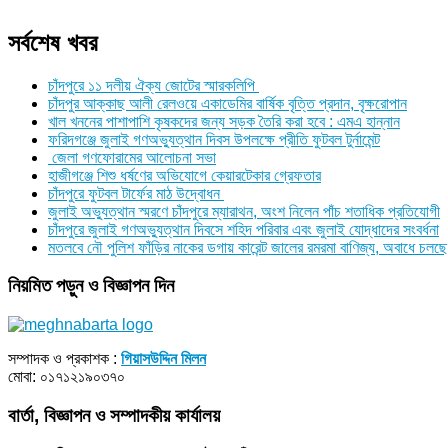
সর্বশেষ খবর
চাঁদপুরে ১১ দলীয় ঐক্য জোটের স্মারকলিপি
চাঁদপুর আক্কাছ আলী রেলওয়ে একাডেমির বার্ষিক বৃত্তি প্রদান, বৃক্ষরোপান
খাল খননের পাশাপাশি কৃষকদের জন্য সড়ক তৈরি করা হবে : এমএ হান্নান
ফরিদগঞ্জে জুলাই গণঅভ্যুত্থান দিবস উপলক্ষে প্রীতি ফুটবল টুর্নামেন্ট
জেলা গণফোরামের আলোচনা সভা
হাজীগঞ্জে শিশু ধর্ষণের অভিযোগে কেয়ারটেকার গ্রেফতার
চাঁদপুরে ফুটবল টার্ফের মাঠ উদ্বোধন
জুলাই অভ্যুত্থান স্মরণে চাঁদপুরে ম্যারাথন, অংশ নিলেন পাঁচ শতাধিক প্রতিযোগী
চাঁদপুরে জুলাই গণঅভ্যুত্থান দিবসে শহিদ পরিবার এবং জুলাই যোদ্ধাদের সংবর্ধনা
মতলবে নৌ পুলিশ ফাঁড়ির নাকের ডগায় কারেন্ট জালের রমরমা বাণিজ্য, অবাধে চলছে
নিয়মিত পড়ুন ও বিজ্ঞাপন দিন
সম্পাদক ও প্রকাশক :
গিয়াসউদ্দিন মিলন
মোবা: ০১৭১২১৯০৩৭০
বার্তা, বিজ্ঞাপন ও সম্পাদকীয় কার্যালয়