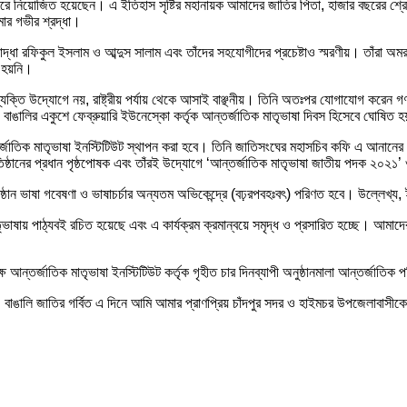
রে নিয়োজিত হয়েছেন। এ ইতিহাস সৃষ্টির মহানায়ক আমাদের জাতির পিতা, হাজার বছরের শ্রেষ্ঠ 
ার গভীর শ্রদ্ধা।
িযোদ্ধা রফিকুল ইসলাম ও আব্দুস সালাম এবং তাঁদের সহযোগীদের প্রচেষ্টাও স্মরণীয়। তাঁরা 
া হয়নি।
ি উদ্যোগে নয়, রাষ্ট্রীয় পর্যায় থেকে আসাই বাঞ্ছনীয়। তিনি অতঃপর যোগাযোগ করেন গণপ্রজ
৯৯ বাঙালির একুশে ফেব্রুয়ারি ইউনেস্কো কর্তৃক আন্তর্জাতিক মাতৃভাষা দিবস হিসেবে ঘোষিত 
তর্জাতিক মাতৃভাষা ইনস্টিটিউট স্থাপন করা হবে। তিনি জাতিসংঘের মহাসচিব কফি এ আনানের
্রতিষ্ঠানের প্রধান পৃষ্ঠপোষক এবং তাঁরই উদ্যোগে ‘আন্তর্জাতিক মাতৃভাষা জাতীয় পদক ২০২
ঠান ভাষা গবেষণা ও ভাষাচর্চার অন্যতম অভিকেন্দ্রে (বঢ়রপবহঃবৎ) পরিণত হবে। উল্লেখ্য, ই
ের মাতৃভাষায় পাঠ্যবই রচিত হয়েছে এবং এ কার্যক্রম ক্রমান্বয়ে সমৃদ্ধ ও প্রসারিত হচ্ছে। আমা
আন্তর্জাতিক মাতৃভাষা ইনস্টিটিউট কর্তৃক গৃহীত চার দিনব্যাপী অনুষ্ঠানমালা আন্তর্জাত
াঙালি জাতির গর্বিত এ দিনে আমি আমার প্রাণপ্রিয় চাঁদপুর সদর ও হাইমচর উপজেলাবাসীকে প