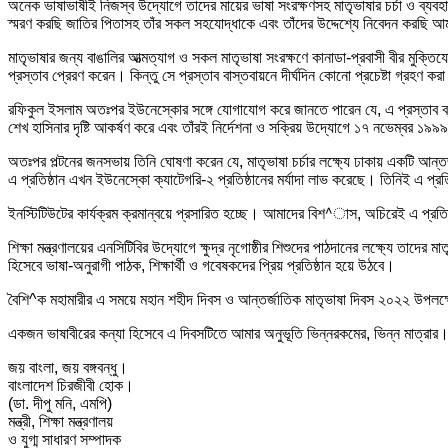
অনেক ভাষাভাষীই নিজস্ব উদ্যোগে তাদের মায়ের ভাষা সংরক্ষণসহ মাতৃভাষার চর্চা ও ব্যবহা
স্মরণ করছি জাতির পিতাসহ তাঁর সকল সহযোদ্ধাকে এবং তাঁদের উদ্দেশ্যে নিবেদন করছি আম
মাতৃভাষার জন্য বাঙালির আত্মত্যাগ ও সকল মাতৃভাষা সংরক্ষণে কানাডা-প্রবাসী বীর মুক্ত
প্রস্তাব প্রেরণ করেন। কিন্তু সে প্রস্তাব বাস্তবায়নে দীর্ঘদিন কোনো প্রচেষ্টা গ্রহণ কর
রফিকুল ইসলাম অতঃপর ইউনেস্কোর সঙ্গে যোগাযোগ করে জানতে পারেন যে, এ প্রস্তাব ব্যক্ত
শেখ হাসিনার দৃষ্টি আকর্ষণ করে এবং তাঁরই নির্দেশনা ও সক্রিয় উদ্যোগে ১৭ নভেম্বর ১৯
অতঃপর পল্টনের জনসভায় তিনি ঘোষণা করেন যে, মাতৃভাষা চর্চার লক্ষ্যে ঢাকায় একটি আন্
এ প্রতিষ্ঠান এখন ইউনেস্কো ক্যাটেগরি-২ প্রতিষ্ঠানের মর্যাদা লাভ করেছে। তিনিই এ প
ইনস্টিটিউটের কার্যক্রম ক্রমান্বয়ে প্রসারিত হচ্ছে। আমাদের বিশ^াস, অচিরেই এ প্রতিষ্
শিক্ষা মন্ত্রণালয়ের এনসিটিবির উদ্যোগে ক্ষুদ্র নৃগোষ্ঠীর শিশুদের পাঠদানের লক্ষ্যে তাদ
হিসেবে ভাষা-অনুরাগী পাঠক, শিক্ষার্থী ও গবেষকদের প্রিয় প্রতিষ্ঠান হয়ে উঠবে।
বৈশি^ক মহামারীর এ সময়ে মহান শহীদ দিবস ও আন্তর্জাতিক মাতৃভাষা দিবস ২০২২ উপলক্ষে 
একজন ভাষাবীরের কন্যা হিসেবে এ দিবসটিতে আমার অনুভূতি ভিন্নরকমের, ভিন্ন মাত্রার। ব
জয় বাংলা, জয় বঙ্গবন্ধু।
বাংলাদেশ চিরজীবী হোক।
(ডা. দীপু মনি, এমপি)
মন্ত্রী, শিক্ষা মন্ত্রণালয়
ও যুগ্ম সাধারণ সম্পাদক