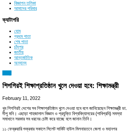
বিজ্ঞাপন তলিকা
আমাদের পরিবার
ক্যাটাগরি
হোম
প্রথম পাতা
শেষ পাতা
চাঁদপুর
জাতীয়
আন্তর্জাতিক
অন্যান্য
চাঁদপুর
শিগগিরই শিক্ষাপ্রতিষ্ঠান খুলে দেওয়া হবে: শিক্ষামন্ত্রী
February 11, 2022
খুব শিগগিরই দেশের সব শিক্ষাপ্রতিষ্ঠান খুলে দেওয়া হবে বলে জানিয়েছেন শিক্ষামন্ত্রী ডা.
দীপু মনি। এছাড়া শাহজালাল বিজ্ঞান ও প্রযুক্তি বিশ্ববিদ্যালয়ের (শাবিপ্রবি) সমস্যা
সমাধানে সরকার সব ধরনের চেষ্টা করে যাচ্ছে বলে জানান তিনি।
১১ ফেব্রুয়ারি শুক্রবার সকালে সিলেট সার্কিট হাউস মিলনায়তনে জেলা ও মহানগর