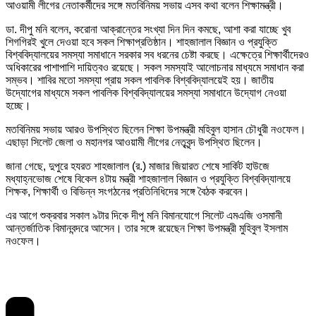
আওয়ামী লীগের নেতাকর্মীদের সঙ্গে মতবিনিময় সভায় এসব কথা বলেন শিক্ষামন্ত্রী।
ডা. দীপু মনি বলেন, করোনা আক্রান্তের সংখ্যা দিন দিন কমছে, আশা করা যাচ্ছে খুব
শিগগিরই খুলে দেওয়া হবে সকল শিক্ষাপ্রতিষ্ঠান। শাহজালাল বিজ্ঞান ও প্রযুক্তি
বিশ্ববিদ্যালয়ের সমস্যা সমাধানে সরকার সব ধরনের চেষ্টা করছে। এক্ষেত্রে শিক্ষার্থীদেরও
অধিকারের পাশাপাশি দায়িত্বও রয়েছে। সকল সমস্যাই আলোচনার মাধ্যমে সমাধান করা
সম্ভব। শাবির মতো সমস্যা প্রায় সকল পাবলিক বিশ্ববিদ্যালয়েই হয়। জাতীয়
উদ্যোগের মাধ্যমে সকল পাবলিক বিশ্ববিদ্যালয়ের সমস্যা সমাধানে উদ্যোগ নেওয়া
হচ্ছে।
মতবিনিময় সভায় আরও উপস্থিত ছিলেন শিক্ষা উপমন্ত্রী মহিবুল হাসান চৌধুরী নওফেল।
এছাড়া সিলেট জেলা ও মহানগর আওয়ামী লীগের নেতৃবৃন্দ উপস্থিত ছিলেন।
জানা গেছে, দুপুরে হযরত শাহজালাল (র.) মাজার জিয়ারত শেষে সার্কিট হাউজে
মধ্যাহ্নভোজ শেষে বিকেল ৪টায় মন্ত্রী শাহজালাল বিজ্ঞান ও প্রযুক্তি বিশ্ববিদ্যালয়ে
শিক্ষক, শিক্ষার্থী ও বিভিন্ন সংগঠনের প্রতিনিধিদের সঙ্গে বৈঠক করবেন।
এর আগে শুক্রবার সকাল ৯টার দিকে দীপু মনি বিমানযোগে সিলেট এমএজি ওসমানী
আন্তর্জাতিক বিমানবন্দরে আসেন। তার সঙ্গে রয়েছেন শিক্ষা উপমন্ত্রী মুহিবুল ইসলাম
নওফেল।