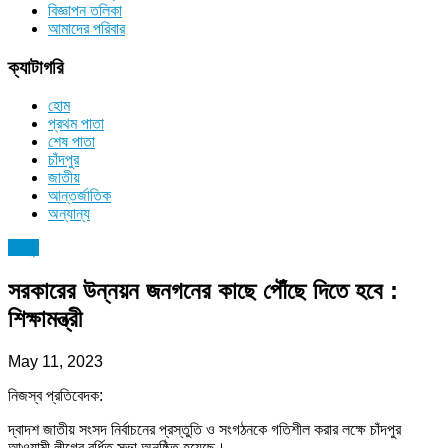
বিজ্ঞাপন তলিকা
আমাদের পরিবার
ক্যাটাগরি
হোম
প্রথম পাতা
শেষ পাতা
চাঁদপুর
জাতীয়
আন্তর্জাতিক
অন্যান্য
চাঁদপুর
সরকারের উন্নয়ন জনগনের কাছে পৌঁছে দিতে হবে :
শিক্ষামন্ত্রী
May 11, 2023
নিজস্ব প্রতিবেদক:
দ্বাদশ জাতীয় সংসদ নির্বাচনের প্রস্তুতি ও সংগঠনকে গতিশীল করার লক্ষে চাঁদপুর
আওয়ামী লীগের বর্ধিত সভা অনুষ্ঠিত হয়েছে।