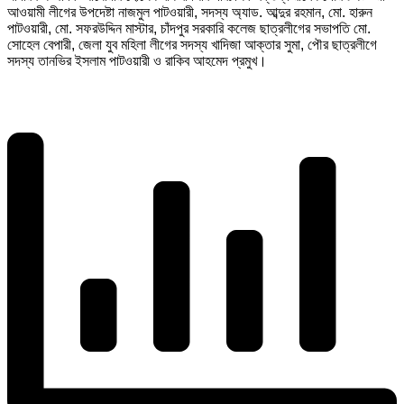
আওয়ামী লীগের উপদেষ্টা নাজমুল পাটওয়ারী, সদস্য অ্যাড. আব্দুর রহমান, মো. হারুন
পাটওয়ারী, মো. সফরউদ্দিন মাস্টার, চাঁদপুর সরকারি কলেজ ছাত্রলীগের সভাপতি মো.
সোহেল বেপারী, জেলা যুব মহিলা লীগের সদস্য খাদিজা আক্তার সুমা, পৌর ছাত্রলীগে
সদস্য তানভির ইসলাম পাটওয়ারী ও রাকিব আহমেদ প্রমুখ।