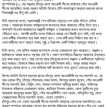
বৃহস্পতিবার (১১ মে) সন্ধ্যায় চাঁদপুর জেলা আওয়ামী লীগের কার্যালয়ে পৌর আওয়ামী
লীগের আয়োজিত সভায় প্রধান অতিথি হিসেবে টেলি কনফারেন্সে মাধ্যমে বক্তব্য রাখেন
শিক্ষামন্ত্রী ডাঃ দীপু মনি এমপি।
তিনি বক্তব্যে বলেন, প্রধানমন্ত্রী শেখ হাসিনার নেতৃত্বে দেশ দুর্বার গতিতে এগিয়ে
চলছে। সরকারের উন্নয়ন কর্মকান্ডগুলো জনগনের কাছে আমাদের পৌঁছে দিতে হবে।
পাশাপাশি বিএনপি-জামায়াতের সন্ত্রাসী কর্মকান্ড ও নৈরাজ্যের কথাও জনগনের কাছে
পৌঁছাতে হবে। আগামী জাতীয় সংসদ নির্বাচনে আমরা যেন বিজয়ী হতে পারি, সেই জন্য
নেতা-কর্মীরা ঐক্যবদ্ধ হয়ে কাজ করতে হবে। নেতা-কর্মী ছাড়া নির্বাচন করা যায় না।
নেতা-কর্মীদের অংশ গ্রহনে অবাধ, সুষ্ঠু ও নিরপেক্ষ একটি নির্বাচন প্রস্তুত সম্ভব।
তিনি বলেন, শেখ হাসিনা সরকার জনগনকে দেওয়া ওয়াদাগুলো পূরণ করেছেন। সন্ত্রাস ও
জঙ্গিবাদকে আমরা কখনও প্রশ্রয় দেই নি। সকল অপশক্তির বিরুদ্ধে আমাদের ঐক্যবদ্ধ
হয়ে কাজ করতে হবে। সারা দেশের ন্যায় চাঁদপুরের জনগন সন্ত্রাস ও জঙ্গীবাদকে প্রতিহত
করে আবারও নৌকাকে বিজয় করবেন বলে আমি বিশ্বাস করি। আসুন আমরা সকলে
বঙ্গবন্ধুর সোনার বাংলা ও শেখ হাসিনার স্মার্ট বাংলাদেশ গড়ে তুলতে একত্রে কাজ করি।
বিশেষ অতিথি হিসেবে বক্তব্য রাখেন চাঁদপুর জেলা আওয়ামীলীগের সহ-সভাপতি ডা. জে
আর ওয়াদুদ টিপু, চাঁদপুর পৌরসভার মেয়র অ্যাড. জিল্লুর রহমান জুয়েল, পৌর আওয়ামী
লীগের সভাপতি রাঁধা গোবিন্দ গোপ, সাধারণ সম্পাদক আমিনুর রহমান বাবুল, ফরিদগঞ্জ
উপজেলা পরিষদের চেয়ারম্যান অ্যাড. জাহিদুল ইসলাম রোমান, জেলা যুবলীগের যুগ্ম-
আহ্বায়ক মাহফুজুর রহমান টুটুল, পৌর আওয়ামীলীগ নেতা অ্যাড. সাইফুদ্দিন বাবু, জেলা
স্বেচ্ছাসেবক লীগের সভাপতি অ্যাড. হেলাল হোসাইন।
চাঁদপুর পৌর ৮নং ওয়ার্ড আওয়ামী লীগের সভাপতি আক্তার হোসেনের সভাপতিত্ব এবং
সাধারণ সম্পাদক আনোয়ার হোসেন খান বাদশার পরিচালক বক্তব্য রাখেন পৌর ৮নং ওয়ার্ড