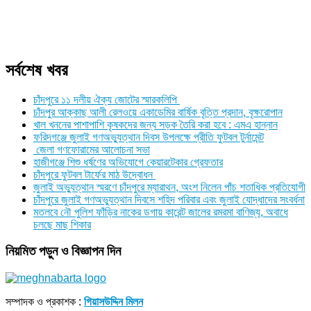
সর্বশেষ খবর
চাঁদপুরে ১১ দলীয় ঐক্য জোটের স্মারকলিপি
চাঁদপুর আক্কাছ আলী রেলওয়ে একাডেমির বার্ষিক বৃত্তি প্রদান, বৃক্ষরোপান
খাল খননের পাশাপাশি কৃষকদের জন্য সড়ক তৈরি করা হবে : এমএ হান্নান
ফরিদগঞ্জে জুলাই গণঅভ্যুত্থান দিবস উপলক্ষে প্রীতি ফুটবল টুর্নামেন্ট
জেলা গণফোরামের আলোচনা সভা
হাজীগঞ্জে শিশু ধর্ষণের অভিযোগে কেয়ারটেকার গ্রেফতার
চাঁদপুরে ফুটবল টার্ফের মাঠ উদ্বোধন
জুলাই অভ্যুত্থান স্মরণে চাঁদপুরে ম্যারাথন, অংশ নিলেন পাঁচ শতাধিক প্রতিযোগী
চাঁদপুরে জুলাই গণঅভ্যুত্থান দিবসে শহিদ পরিবার এবং জুলাই যোদ্ধাদের সংবর্ধনা
মতলবে নৌ পুলিশ ফাঁড়ির নাকের ডগায় কারেন্ট জালের রমরমা বাণিজ্য, অবাধে
চলছে মাছ শিকার
নিয়মিত পড়ুন ও বিজ্ঞাপন দিন
সম্পাদক ও প্রকাশক :
গিয়াসউদ্দিন মিলন