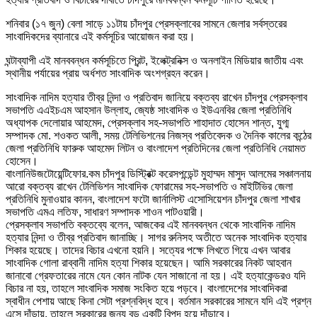
শনিবার (১৭ জুন) বেলা সাড়ে ১১টায় চাঁদপুর প্রেসক্লাবের সামনে জেলার সর্বস্তরের
সাংবাদিকদের ব্যানারে এই কর্মসূচির আয়োজন করা হয়।
ঘন্টাব্যাপী এই মানববন্ধন কর্মসূচিতে প্রিন্ট, ইলেক্ট্রনিক্স ও অনলাইন মিডিয়ার জাতীয় এবং
স্থানীয় পর্যায়ের প্রায় অর্ধশত সাংবাদিক অংশগ্রহন করেন।
সাংবাদিক নাদিম হত্যার তীব্র নিন্দা ও প্রতিবাদ জানিয়ে বক্তব্য রাখেন চাঁদপুর প্রেসক্লাব
সভাপতি এএইচএম আহসান উল্লাহ, জ্যেষ্ঠ সাংবাদিক ও ইউএনবির জেলা প্রতিনিধি
অধ্যাপক দেলোয়ার আহমেদ, প্রেসক্লাব সহ-সভাপতি শাহাদাত হোসেন শান্ত, যুগ্ম
সম্পাদক মো. শওকত আলী, সময় টেলিভিশনের নিজস্ব প্রতিবেদক ও দৈনিক কালের কন্ঠের
জেলা প্রতিনিধি ফারুক আহমেদ লিটন ও বাংলাদেশ প্রতিদিনের জেলা প্রতিনিধি নেয়ামত
হোসেন।
বাংলানিউজটোয়েন্টিফোর.কম চাঁদপুর ডিস্ট্রিক্ট করেসপন্ডেন্ট মুহাম্মদ মাসুদ আলমের সঞ্চালনায়
আরো বক্তব্য রাখেন টেলিভিশন সাংবাদিক ফোরামের সহ-সভাপতি ও মাইটিভির জেলা
প্রতিনিধি মুনাওয়ার কানন, বাংলাদেশ ফটো জার্নালিস্ট এসোসিয়েশন চাঁদপুর জেলা শাখার
সভাপতি এমএ লতিফ, সাধারণ সম্পাদক শাওন পাটওয়ারী।
প্রেসক্লাব সভাপতি বক্তব্যে বলেন, আজকের এই মানববন্ধন থেকে সাংবাদিক নাদিম
হত্যার নিন্দা ও তীব্র প্রতিবাদ জানাচ্ছি। সাগর রুনিসহ অতীতে অনেক সাংবাদিক হত্যার
শিকার হয়েছে। তাদের বিচার এখনো হয়নি। সত্যের পক্ষে লিখতে গিয়ে এখন আবার
সাংবাদিক গোলা রাব্বানী নাদিম হত্যা শিকার হয়েছেন। আমি সরকারের নিকট আহবান
জানাবো গ্রেফতারের নামে যেন কোন নাটক যেন সাজানো না হয়। এই হত্যাকেন্ডরও যদি
বিচার না হয়, তাহলে সাংবাদিক সমাজ সংকিত হয়ে পড়বে। বাংলাদেশের সাংবাদিকরা
স্বাধীন পেশায় আছে কিনা সেটা প্রশ্নবিদ্ধ হবে। বর্তমান সরকারের সামনে যদি এই প্রশ্ন
এসে দাঁড়ায়, তাহলে সরকারের জন্য বড় একটি বিপদ হয়ে দাঁড়াবে।