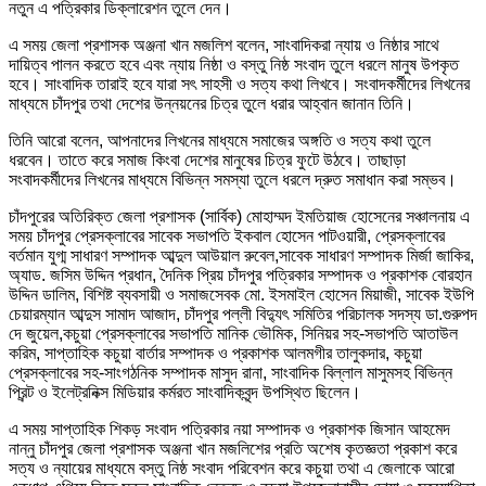
নতুন এ পত্রিকার ডিক্লারেশন তুলে দেন।
এ সময় জেলা প্রশাসক অঞ্জনা খান মজলিশ বলেন, সাংবাদিকরা ন্যায় ও নিষ্ঠার সাথে
দায়িত্ব পালন করতে হবে এবং ন্যায় নিষ্ঠা ও বস্তু নিষ্ঠ সংবাদ তুলে ধরলে মানুষ উপকৃত
হবে। সাংবাদিক তারাই হবে যারা সৎ সাহসী ও সত্য কথা লিখবে। সংবাদকর্মীদের লিখনের
মাধ্যমে চাঁদপুর তথা দেশের উন্নয়নের চিত্র তুলে ধরার আহ্বান জানান তিনি।
তিনি আরো বলেন, আপনাদের লিখনের মাধ্যমে সমাজের অঙ্গতি ও সত্য কথা তুলে
ধরবেন। তাতে করে সমাজ কিংবা দেশের মানুষের চিত্র ফুটে উঠবে। তাছাড়া
সংবাদকর্মীদের লিখনের মাধ্যমে বিভিন্ন সমস্যা তুলে ধরলে দ্রুত সমাধান করা সম্ভব।
চাঁদপুরের অতিরিক্ত জেলা প্রশাসক (সার্বিক) মোহাম্মদ ইমতিয়াজ হোসেনের সঞ্চালনায় এ
সময় চাঁদপুর প্রেসক্লাবের সাবেক সভাপতি ইকবাল হোসেন পাটওয়ারী, প্রেসক্লাবের
বর্তমান যুগ্ম সাধারণ সম্পাদক আব্দুল আউয়াল রুবেল,সাবেক সাধারণ সম্পাদক মির্জা জাকির,
অ্যাড. জসিম উদ্দিন প্রধান, দৈনিক প্রিয় চাঁদপুর পত্রিকার সম্পাদক ও প্রকাশক বোরহান
উদ্দিন ডালিম, বিশিষ্ট ব্যবসায়ী ও সমাজসেবক মো. ইসমাইল হোসেন মিয়াজী, সাবেক ইউপি
চেয়ারম্যান আব্দুস সামাদ আজাদ, চাঁদপুর পল্লী বিদ্যুৎ সমিতির পরিচালক সদস্য ডা.গুরুপদ
দে জুয়েল,কচুয়া প্রেসক্লাবের সভাপতি মানিক ভৌমিক, সিনিয়র সহ-সভাপতি আতাউল
করিম, সাপ্তাহিক কচুয়া বার্তার সম্পাদক ও প্রকাশক আলমগীর তালুকদার, কচুয়া
প্রেসক্লাবের সহ-সাংগঠনিক সম্পাদক মাসুদ রানা, সাংবাদিক বিল্লাল মাসুমসহ বিভিন্ন
প্রিন্ট ও ইলেট্রনিক্স মিডিয়ার কর্মরত সাংবাদিকবৃন্দ উপস্থিত ছিলেন।
এ সময় সাপ্তাহিক শিকড় সংবাদ পত্রিকার নয়া সম্পাদক ও প্রকাশক জিসান আহমেদ
নান্নু চাঁদপুর জেলা প্রশাসক অঞ্জনা খান মজলিশের প্রতি অশেষ কৃতজ্ঞতা প্রকাশ করে
সত্য ও ন্যায়ের মাধ্যমে বস্তু নিষ্ঠ সংবাদ পরিবেশন করে কচুয়া তথা এ জেলাকে আরো