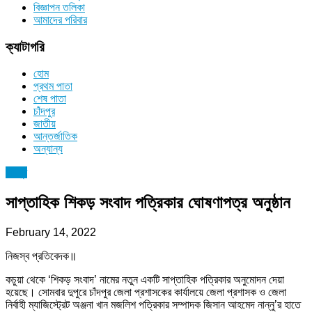
বিজ্ঞাপন তলিকা
আমাদের পরিবার
ক্যাটাগরি
হোম
প্রথম পাতা
শেষ পাতা
চাঁদপুর
জাতীয়
আন্তর্জাতিক
অন্যান্য
চাঁদপুর
সাপ্তাহিক শিকড় সংবাদ পত্রিকার ঘোষণাপত্র অনুষ্ঠান
February 14, 2022
নিজস্ব প্রতিবেদক॥
কচুয়া থেকে ‘শিকড় সংবাদ’ নামের নতুন একটি সাপ্তাহিক পত্রিকার অনুমোদন দেয়া
হয়েছে। সোমবার দুপুরে চাঁদপুর জেলা প্রশাসকের কার্যালয়ে জেলা প্রশাসক ও জেলা
নির্বাহী ম্যাজিস্ট্রেট অঞ্জনা খান মজলিশ পত্রিকার সম্পাদক জিসান আহমেদ নান্নু’র হাতে