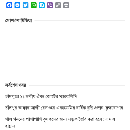
F
M
T
W
S
V
C
P
a
e
w
h
k
i
o
r
c
s
i
a
y
b
p
i
সোশ্যাল মিডিয়া
e
s
t
t
p
e
y
n
b
e
t
s
e
r
L
t
o
n
e
A
i
o
g
r
p
n
k
e
p
k
r
সর্বশেষ খবর
চাঁদপুরে ১১ দলীয় ঐক্য জোটের স্মারকলিপি
চাঁদপুর আক্কাছ আলী রেলওয়ে একাডেমির বার্ষিক বৃত্তি প্রদান, বৃক্ষরোপান
খাল খননের পাশাপাশি কৃষকদের জন্য সড়ক তৈরি করা হবে : এমএ
হান্নান