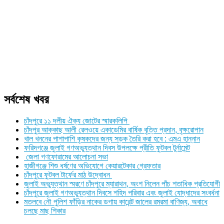
সর্বশেষ খবর
চাঁদপুরে ১১ দলীয় ঐক্য জোটের স্মারকলিপি
চাঁদপুর আক্কাছ আলী রেলওয়ে একাডেমির বার্ষিক বৃত্তি প্রদান, বৃক্ষরোপান
খাল খননের পাশাপাশি কৃষকদের জন্য সড়ক তৈরি করা হবে : এমএ হান্নান
ফরিদগঞ্জে জুলাই গণঅভ্যুত্থান দিবস উপলক্ষে প্রীতি ফুটবল টুর্নামেন্ট
জেলা গণফোরামের আলোচনা সভা
হাজীগঞ্জে শিশু ধর্ষণের অভিযোগে কেয়ারটেকার গ্রেফতার
চাঁদপুরে ফুটবল টার্ফের মাঠ উদ্বোধন
জুলাই অভ্যুত্থান স্মরণে চাঁদপুরে ম্যারাথন, অংশ নিলেন পাঁচ শতাধিক প্রতিযোগী
চাঁদপুরে জুলাই গণঅভ্যুত্থান দিবসে শহিদ পরিবার এবং জুলাই যোদ্ধাদের সংবর্ধনা
মতলবে নৌ পুলিশ ফাঁড়ির নাকের ডগায় কারেন্ট জালের রমরমা বাণিজ্য, অবাধে
চলছে মাছ শিকার