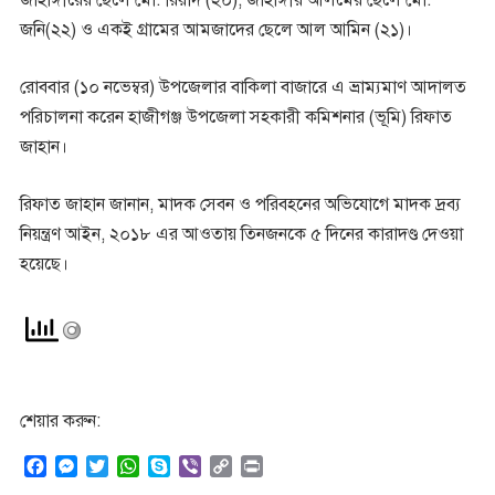
জাহাঙ্গীরের ছেলে মো. রিয়াদ (২০), জাহাঙ্গীর আলমের ছেলে মো.
জনি(২২) ও একই গ্রামের আমজাদের ছেলে আল আমিন (২১)।
রোববার (১০ নভেম্বর) উপজেলার বাকিলা বাজারে এ ভ্রাম্যমাণ আদালত
পরিচালনা করেন হাজীগঞ্জ উপজেলা সহকারী কমিশনার (ভূমি) রিফাত
জাহান।
রিফাত জাহান জানান, মাদক সেবন ও পরিবহনের অভিযোগে মাদক দ্রব্য
নিয়ন্ত্রণ আইন, ২০১৮ এর আওতায় তিনজনকে ৫ দিনের কারাদণ্ড দেওয়া
হয়েছে।
শেয়ার করুন:
F
M
T
W
S
V
C
P
a
e
w
h
k
i
o
r