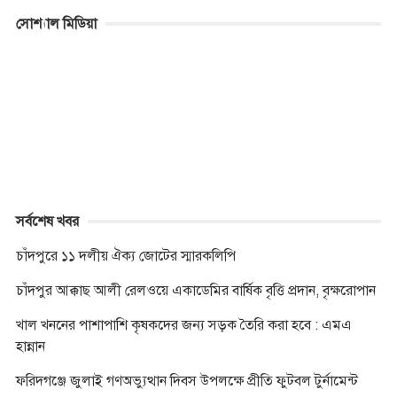
c
s
i
a
y
b
p
i
সোশ্যাল মিডিয়া
e
s
t
t
p
e
y
n
b
e
t
s
e
r
L
t
o
n
e
A
i
o
g
r
p
n
k
e
p
k
r
সর্বশেষ খবর
চাঁদপুরে ১১ দলীয় ঐক্য জোটের স্মারকলিপি
চাঁদপুর আক্কাছ আলী রেলওয়ে একাডেমির বার্ষিক বৃত্তি প্রদান, বৃক্ষরোপান
খাল খননের পাশাপাশি কৃষকদের জন্য সড়ক তৈরি করা হবে : এমএ
হান্নান
ফরিদগঞ্জে জুলাই গণঅভ্যুত্থান দিবস উপলক্ষে প্রীতি ফুটবল টুর্নামেন্ট