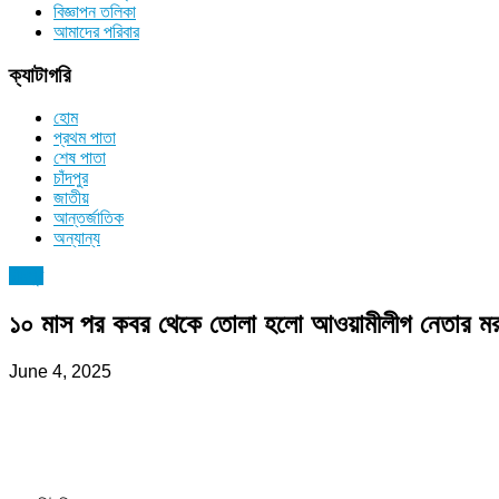
বিজ্ঞাপন তলিকা
আমাদের পরিবার
ক্যাটাগরি
হোম
প্রথম পাতা
শেষ পাতা
চাঁদপুর
জাতীয়
আন্তর্জাতিক
অন্যান্য
চাঁদপুর
১০ মাস পর কবর থেকে তোলা হলো আওয়ামীলীগ নেতার ম
June 4, 2025