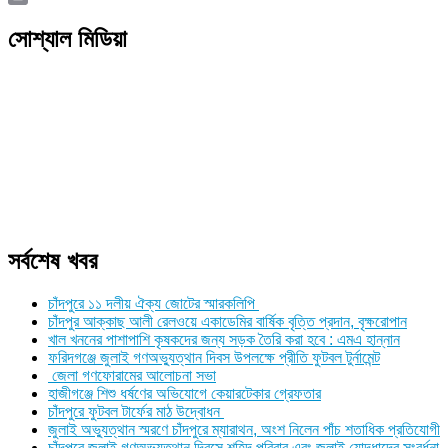
Link
Print
সোশ্যাল মিডিয়া
সর্বশেষ খবর
চাঁদপুরে ১১ দলীয় ঐক্য জোটের স্মারকলিপি
চাঁদপুর আক্কাছ আলী রেলওয়ে একাডেমির বার্ষিক বৃত্তি প্রদান, বৃক্ষরোপান
খাল খননের পাশাপাশি কৃষকদের জন্য সড়ক তৈরি করা হবে : এমএ হান্নান
ফরিদগঞ্জে জুলাই গণঅভ্যুত্থান দিবস উপলক্ষে প্রীতি ফুটবল টুর্নামেন্ট
জেলা গণফোরামের আলোচনা সভা
হাজীগঞ্জে শিশু ধর্ষণের অভিযোগে কেয়ারটেকার গ্রেফতার
চাঁদপুরে ফুটবল টার্ফের মাঠ উদ্বোধন
জুলাই অভ্যুত্থান স্মরণে চাঁদপুরে ম্যারাথন, অংশ নিলেন পাঁচ শতাধিক প্রতিযোগী
চাঁদপুরে জুলাই গণঅভ্যুত্থান দিবসে শহিদ পরিবার এবং জুলাই যোদ্ধাদের সংবর্ধনা