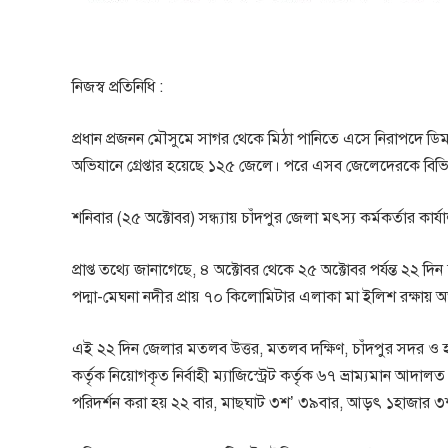
নিজস্ব প্রতিনিধি :
প্রধান প্রজনন মৌসুমে সাগর থেকে মিঠা পানিতে এসে নিরাপদে ডিম
অভিযানে গ্রেপ্তার হয়েছে ১২৫ জেলে। পরে এসব জেলেদেরকে বিভিন
শনিবার (২৫ অক্টোবর) সন্ধ্যায় চাঁদপুর জেলা মৎস্য কর্মকর্তার কার
প্রাপ্ত তথ্যে জানাগেছে, ৪ অক্টোবর থেকে ২৫ অক্টোবর পর্যন্ত ২
পদ্মা-মেঘনা নদীর প্রায় ৭০ কিলোমিটার এলাকা মা ইলিশ রক্ষায় 
এই ২২ দিন জেলার মতলব উত্তর, মতলব দক্ষিণ, চাঁদপুর সদর ও 
কর্তৃক নিয়োগকৃত নির্বাহী ম্যাজিস্ট্রেট কর্তৃক ৬৭ ভ্রাম্যমান
পরিদর্শন করা হয় ২২ বার, মাছঘাট ৩শ’ ৩৯বার, আড়ৎ ১হাজার ৩