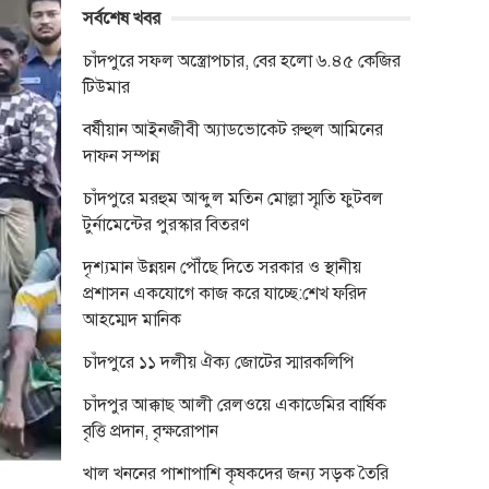
সর্বশেষ খবর
চাঁদপুরে সফল অস্ত্রোপচার, বের হলো ৬.৪৫ কেজির
টিউমার
বর্ষীয়ান আইনজীবী অ্যাডভোকেট রুহুল আমিনের
দাফন সম্পন্ন
চাঁদপুরে মরহুম আব্দুল মতিন মোল্লা স্মৃতি ফুটবল
টুর্নামেন্টের পুরস্কার বিতরণ
দৃশ্যমান উন্নয়ন পৌঁছে দিতে সরকার ও স্থানীয়
প্রশাসন একযোগে কাজ করে যাচ্ছে:শেখ ফরিদ
আহম্মেদ মানিক
চাঁদপুরে ১১ দলীয় ঐক্য জোটের স্মারকলিপি
চাঁদপুর আক্কাছ আলী রেলওয়ে একাডেমির বার্ষিক
বৃত্তি প্রদান, বৃক্ষরোপান
খাল খননের পাশাপাশি কৃষকদের জন্য সড়ক তৈরি