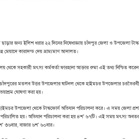
 ছাড়ার জন্য ইলিশ ধরার ২২ দিনের নিষেধাজ্ঞায় চাঁদপুর জেলা ও উপজেলা টাস্ক
্ন মেয়াদে কারাদন্ড দেয় ভ্রাম্যমাণ আদালত।
্যালয় থেকে সহকারী মৎস্য কর্মকর্তা ফারহানা আক্তার রুমা এই তথ্য নিশ্চিত করেন
২ দিন চাঁদপুরের মতলব উত্তর উপজেলার ষাটনল থেকে হাইমচর উপজেলার চরভৈরবী প
অভয়াশ্রম ঘোষণা করা হয়।
হাইমচর উপজেলা থেকে টাস্কফোর্স অভিযান পরিচালনা করে। এ সময় জেলা প্র
 আদালত পরিচালিত হয়। অভিযান পরিচালনা করা হয় ৪শ’ ৬৭টি। এই সময় মৎস্য অবতরণ 
শ’ ৩৬বার, বাজার ৬শ’ ৬০বার।