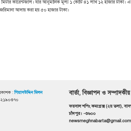
 মিটার কারেন্টজাল। যার আনুমানিক মূল্য ১ কোটি ৪১ লাখ ১২ হাজার টাকা। 
জরিমানা আদায় করা হয় ৫০ হাজার টাকা।
বার্তা, বিজ্ঞাপন ও সম্পাদকীয়
্রকাশক :
গিয়াসউদ্দিন মিলন
৭১২১৯০৩৭০
ফয়সাল শপিং কমপ্লেক্স (২য় তলা), বাসস্ট
চাঁদপুর। -৩৬০০
newsmeghnabarta@gmail.com