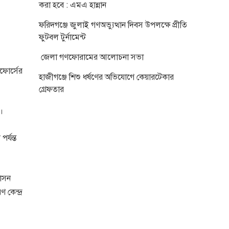
করা হবে : এমএ হান্নান
ফরিদগঞ্জে জুলাই গণঅভ্যুত্থান দিবস উপলক্ষে প্রীতি
ফুটবল টুর্নামেন্ট
জেলা গণফোরামের আলোচনা সভা
ফোর্সের
হাজীগঞ্জে শিশু ধর্ষণের অভিযোগে কেয়ারটেকার
গ্রেফতার
।
র্যন্ত
শাসন
কেন্দ্র