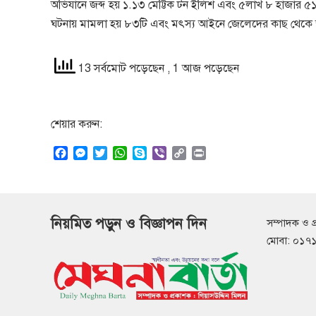
অভিযানে জব্দ হয় ১.১৩ মেট্টিক টন ইলিশ এবং ৫লাখ ৮ হাজার ৫১
ঘটনায় মামলা হয় ৮৩টি এবং মৎস্য আইনে জেলেদের কাছ থেকে 
13 সর্বমোট পড়েছেন
, 1 আজ পড়েছেন
শেয়ার করুন:
F
M
T
W
S
V
C
P
a
e
w
h
k
i
o
r
c
s
i
a
y
b
p
i
e
s
t
t
p
e
y
n
b
e
t
s
e
r
L
t
নিয়মিত পড়ুন ও বিজ্ঞাপন দিন
সম্পাদক ও প
o
n
e
A
i
o
g
r
p
n
মোবা: ০১
k
e
p
k
r