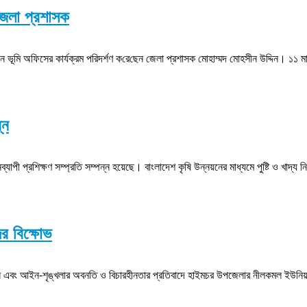
 জেলা প্রশাসক
ি অ‌ফিসের কার্যক্রম প‌রিদর্শণ ক‌রে‌ছেন জেলা প্রশাসক মোহাম্মদ মোহসীন উ‌দ্দিন। ১১ মার্চ দুপু
্ন
নব্যাপী প্রশিক্ষণ সম্প্রতি সম্পন্ন হয়েছে। বাংলাদেশ কৃষি উন্নয়নের মাধ্যমে পুষ্টি ও খা
ের বিক্ষোভ
ি এবং আইন-শৃঙ্খলার অবনতি ও বিচারহীনতার প্রতিবাদে হাইমচর উপজেলার নীলকমল ইউনিয়নে সাধ