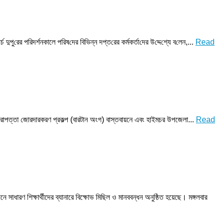
‌রের প‌রিদর্শনকালে প‌রিষ‌দের বি‌ভিন্ন দপ্ত‌রের কর্মকর্তা‌দের উ‌দ্দে‌শ্যে ব‌লেন,...
Read
দ্য নিরাপত্তা জোরদারকরণ প্রকল্প (বারটান অংগ) বাস্তবায়নে এবং হাইমচর উপজেলা...
Read
ারণ শিক্ষার্থীদের ব্যানারে বিক্ষোভ মিছিল ও মানববন্ধন অনুষ্ঠিত হয়েছে। মঙ্গলবার