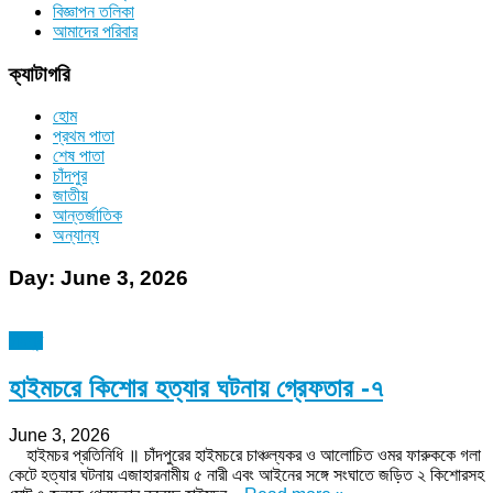
বিজ্ঞাপন তলিকা
আমাদের পরিবার
ক্যাটাগরি
হোম
প্রথম পাতা
শেষ পাতা
চাঁদপুর
জাতীয়
আন্তর্জাতিক
অন্যান্য
Day:
June 3, 2026
চাঁদপুর
হাইমচরে কিশোর হত্যার ঘটনায় গ্রেফতার -৭
June 3, 2026
হাইমচর প্রতিনিধি ॥ চাঁদপুরের হাইমচরে চাঞ্চল্যকর ও আলোচিত ওমর ফারুককে গলা
কেটে হত্যার ঘটনায় এজাহারনামীয় ৫ নারী এবং আইনের সঙ্গে সংঘাতে জড়িত ২ কিশোরসহ