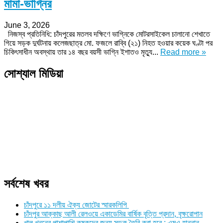
মামা-ভাগ্নির
June 3, 2026
নিজস্ব প্রতিনিধি: চাঁদপুরের মতলব দক্ষিণে ভাগ্নিকে মোটরসাইকেল চালানো শেখাতে
গিয়ে সড়ক দুর্ঘটনায় কলেজছাত্র মো. ফজলে রাব্বি (২১) নিহত হওয়ার কয়েক ঘণ্টা পর
চিকিৎসাধীন অবস্থায় তার ১৪ বছর বয়সী ভাগ্নি ইশাতও মৃত্যু...
Read more »
সোশ্যাল মিডিয়া
সর্বশেষ খবর
চাঁদপুরে ১১ দলীয় ঐক্য জোটের স্মারকলিপি
চাঁদপুর আক্কাছ আলী রেলওয়ে একাডেমির বার্ষিক বৃত্তি প্রদান, বৃক্ষরোপান
খাল খননের পাশাপাশি কৃষকদের জন্য সড়ক তৈরি করা হবে : এমএ হান্নান