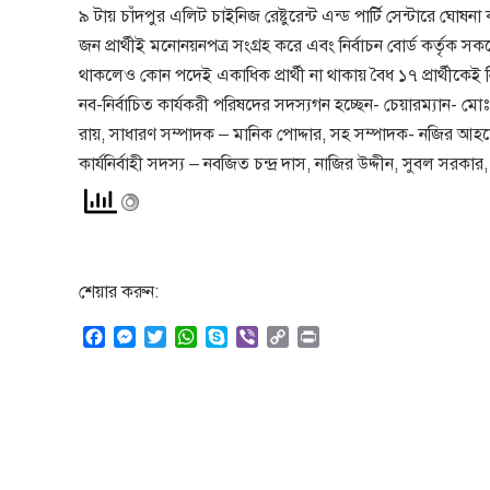
৯ টায় চাঁদপুর এলিট চাইনিজ রেষ্টুরেন্ট এন্ড পার্টি সেন্টারে ঘ
জন প্রার্থীই মনোনয়নপত্র সংগ্রহ করে এবং নির্বাচন বোর্ড কর্তৃক 
থাকলেও কোন পদেই একাধিক প্রার্থী না থাকায় বৈধ ১৭ প্রার্থীকেই নির্বা
নব-নির্বাচিত কার্যকরী পরিষদের সদস্যগন হচ্ছেন- চেয়ারম্যান-
রায়, সাধারণ সম্পাদক – মানিক পোদ্দার, সহ সম্পাদক- নজির আহম
কার্যনির্বাহী সদস্য – নবজিত চন্দ্র দাস, নাজির উদ্দীন, সুবল সরকার,
শেয়ার করুন:
F
M
T
W
S
V
C
P
a
e
w
h
k
i
o
r
c
s
i
a
y
b
p
i
e
s
t
t
p
e
y
n
b
e
t
s
e
r
L
t
o
n
e
A
i
o
g
r
p
n