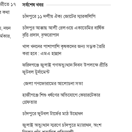
িপরীতে ১৭
সর্বশেষ খবর
ার কথা
চাঁদপুরে ১১ দলীয় ঐক্য জোটের স্মারকলিপি
চাঁদপুর আক্কাছ আলী রেলওয়ে একাডেমির বার্ষিক
য়, নয়ন
বৃত্তি প্রদান, বৃক্ষরোপান
্মকার,
খাল খননের পাশাপাশি কৃষকদের জন্য সড়ক তৈরি
করা হবে : এমএ হান্নান
ফরিদগঞ্জে জুলাই গণঅভ্যুত্থান দিবস উপলক্ষে প্রীতি
ফুটবল টুর্নামেন্ট
জেলা গণফোরামের আলোচনা সভা
হাজীগঞ্জে শিশু ধর্ষণের অভিযোগে কেয়ারটেকার
গ্রেফতার
চাঁদপুরে ফুটবল টার্ফের মাঠ উদ্বোধন
জুলাই অভ্যুত্থান স্মরণে চাঁদপুরে ম্যারাথন, অংশ