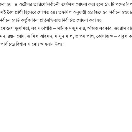
োষনা করা হয়। ৪ অক্টোবর তারিখে নির্বাচনী তফসিল ঘোষনা করা হলে ১৭ টি পদের ব
সকলেই বৈধ প্রার্থী হিসেবে ঘোষিত হয়। তফসিল অনুযায়ী ২৪ ডিসেম্বর নির্বাচন হওয়
চন বোর্ড কর্তৃক বিনা প্রতিদ্বন্দ্বিতায় নির্বাচিত ঘোষনা করা হয়।
 মোঃ মোস্তফা ফুলমিয়া, সহ সভাপতি – মানিক মজুমদার, অজিত সরকার, জয়রাম রা
েদ, রঞ্জন ঘোষ, জামিল আহমদ, মাসুদ মাল, তাপস পাল, কোষাধ্যক্ষ – বাবুল কর
 পার্থ চন্দ্র বিশ্বাস ও মোঃ আহসান উল্যা।