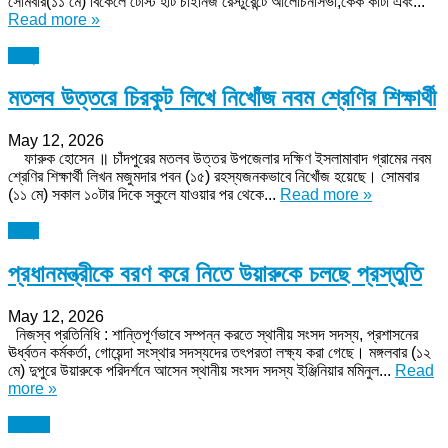
সোমবার(১১ মে) বিকেলে টেস্টি হাট চাইনিজ রেস্টুরেন্টে আলোচনাসভা,কেক কাটা এবং...
Read more »
চাঁদপুর
মতলব উত্তরে চিরকুট লিখে নিখোঁজ নবম শ্রেণির শিক্ষার্থী
May 12, 2026
ফারুক হোসেন ॥ চাঁদপুরের মতলব উত্তর উপজেলার দক্ষিণ ইসলামাবাদ গ্রামের নবম
শ্রেণির শিক্ষার্থী লিখন মজুমদার পবন (১৫) রহস্যজনকভাবে নিখোঁজ হয়েছে। সোমবার
(১১ মে) সকাল ১০টার দিকে স্কুলে যাওয়ার পর থেকে...
Read more »
চাঁদপুর
প্রধানমন্ত্রীকে বরণ করে নিতে উয়ারুকে চলছে প্রস্তুতি
May 12, 2026
নিজস্ব প্রতিনিধি : শান্তিপূর্ণভাবে সম্পন্ন করতে স্থানীয় সংসদ সদস্য, প্রশাসনের
ঊর্ধ্বতন কর্মকর্তা, গোয়েন্দা সংস্থার সদস্যদের তৎপরতা লক্ষ্য করা গেছে। মঙ্গলবার (১২
মে) দুপুরে উয়ারুকে পরিদর্শনে আসেন স্থানীয় সংসদ সদস্য ইঞ্জিনিয়ার মমিনুল...
Read
more »
অন্যান্য