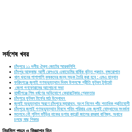
সর্বশেষ খবর
চাঁদপুরে ১১ দলীয় ঐক্য জোটের স্মারকলিপি
চাঁদপুর আক্কাছ আলী রেলওয়ে একাডেমির বার্ষিক বৃত্তি প্রদান, বৃক্ষরোপান
খাল খননের পাশাপাশি কৃষকদের জন্য সড়ক তৈরি করা হবে : এমএ হান্নান
ফরিদগঞ্জে জুলাই গণঅভ্যুত্থান দিবস উপলক্ষে প্রীতি ফুটবল টুর্নামেন্ট
জেলা গণফোরামের আলোচনা সভা
হাজীগঞ্জে শিশু ধর্ষণের অভিযোগে কেয়ারটেকার গ্রেফতার
চাঁদপুরে ফুটবল টার্ফের মাঠ উদ্বোধন
জুলাই অভ্যুত্থান স্মরণে চাঁদপুরে ম্যারাথন, অংশ নিলেন পাঁচ শতাধিক প্রতিযোগী
চাঁদপুরে জুলাই গণঅভ্যুত্থান দিবসে শহিদ পরিবার এবং জুলাই যোদ্ধাদের সংবর্ধনা
মতলবে নৌ পুলিশ ফাঁড়ির নাকের ডগায় কারেন্ট জালের রমরমা বাণিজ্য, অবাধে
চলছে মাছ শিকার
নিয়মিত পড়ুন ও বিজ্ঞাপন দিন