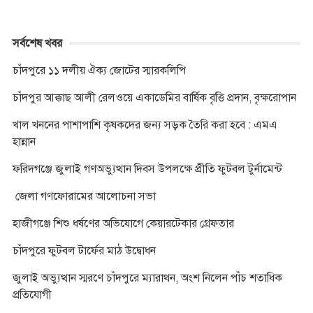
সর্বশেষ খবর
চাঁদপুরে ১১ দলীয় ঐক্য জোটের স্মারকলিপি
চাঁদপুর আক্কাছ আলী রেলওয়ে একাডেমির বার্ষিক বৃত্তি প্রদান, বৃক্ষরোপান
খাল খননের পাশাপাশি কৃষকদের জন্য সড়ক তৈরি করা হবে : এমএ
হান্নান
ফরিদগঞ্জে জুলাই গণঅভ্যুত্থান দিবস উপলক্ষে প্রীতি ফুটবল টুর্নামেন্ট
জেলা গণফোরামের আলোচনা সভা
হাজীগঞ্জে শিশু ধর্ষণের অভিযোগে কেয়ারটেকার গ্রেফতার
চাঁদপুরে ফুটবল টার্ফের মাঠ উদ্বোধন
জুলাই অভ্যুত্থান স্মরণে চাঁদপুরে ম্যারাথন, অংশ নিলেন পাঁচ শতাধিক
প্রতিযোগী