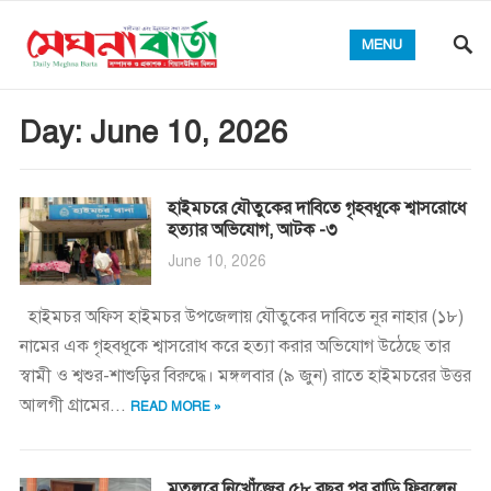
MENU
Day:
June 10, 2026
হাইমচরে যৌতুকের দাবিতে গৃহবধূকে শ্বাসরোধে
হত্যার অভিযোগ, আটক -৩
June 10, 2026
হাইমচর অফিস হাইমচর উপজেলায় যৌতুকের দাবিতে নূর নাহার (১৮)
নামের এক গৃহবধূকে শ্বাসরোধ করে হত্যা করার অভিযোগ উঠেছে তার
স্বামী ও শ্বশুর-শাশুড়ির বিরুদ্ধে। মঙ্গলবার (৯ জুন) রাতে হাইমচরের উত্তর
আলগী গ্রামের...
READ MORE »
মতলবে নিখোঁজের ৫৮ বছর পর বাড়ি ফিরলেন